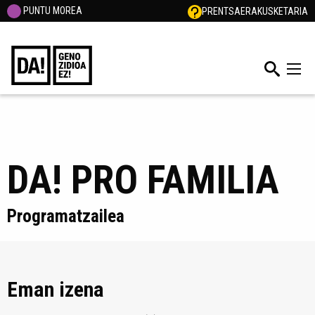
PUNTU MOREA
PRENTSA
ERAKUSKETARIA
DA! PRO FAMILIA
Programatzailea
Eman izena