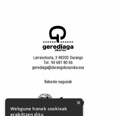
Larrasoloeta, 3 48200 Durango
Tel.: 94 681 80 66
gerediaga@durangokoazoka.eus
Babesle nagusiak
×
Webgune honek cookieak
erabiltzen ditu