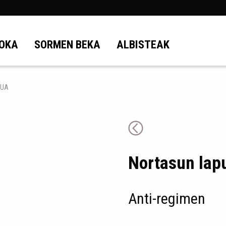
OKA
SORMEN BEKA
ALBISTEAK
TUA
Nortasun lap
Anti-regimen