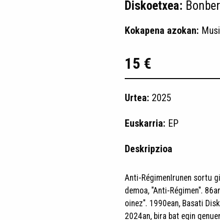
Diskoetxea:
Bonber
Kokapena azokan:
Musi
15 €
Urtea:
2025
Euskarria:
EP
Deskripzioa
Anti-RégimenIrunen sortu g
demoa, "Anti-Régimen". 86an
oinez". 1990ean, Basati Disk
2024an, bira bat egin genue