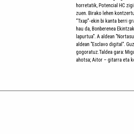
horretatik, Potencial HC zi
zuen. Birako lehen kontzert
“Txap”-ekin bi kanta berri 
hau da, Bonberenea Ekintza
lapurtua". A aldean "Nortas
aldean "Esclavo digital". Gu
gogoratuz.Taldea gara: Migu
ahotsa; Aitor – gitarra eta 