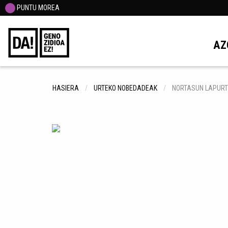
PUNTU MOREA
AZ
HASIERA
URTEKO NOBEDADEAK
NORTASUN LAPUR