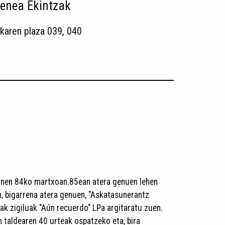
enea Ekintzak
karen plaza 039, 040
inen 84ko martxoan.85ean atera genuen lehen
, bigarrena atera genuen, "Askatasunerantz
ak zigiluak "Aún recuerdo" LPa argitaratu zuen.
n taldearen 40 urteak ospatzeko eta, bira