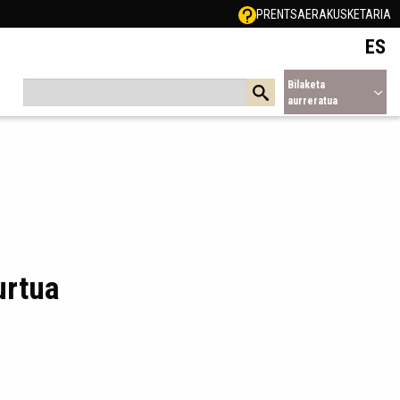
PRENTSA
ERAKUSKETARIA
ES
Bilaketa
aurreratua
urtua