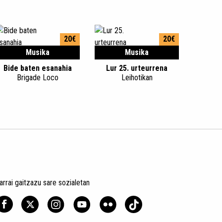
20€
20€
Musika
Musika
Bide baten esanahia
Lur 25. urteurrena
Brigade Loco
Leihotikan
arrai gaitzazu sare sozialetan