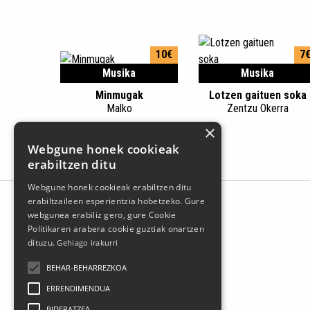
10€
7
Musika
Musika
Minmugak
Lotzen gaituen soka
Malko
Zentzu Okerra
×
Webgune honek cookieak
erabiltzen ditu
Webgune honek cookieak erabiltzen ditu
erabiltzaileen esperientzia hobetzeko. Gure
webgunea erabiliz gero, gure Cookie
Politikaren arabera cookie guztiak onartzen
dituzu.
Gehiago irakurri
BEHAR-BEHARREZKOA
ERRENDIMENDUA
BIDERATZEA