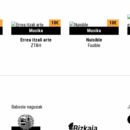
€
10€
10€
Musika
Musika
Errea itzali arte
Nuisible
ZTAH
Fusible
Babesle nagusiak
J