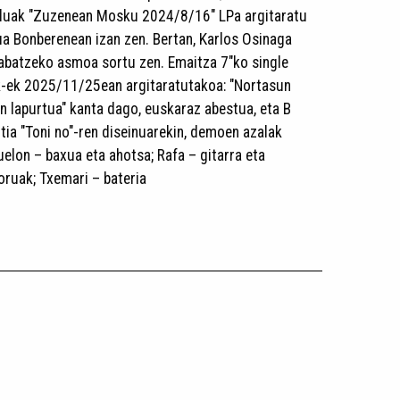
giluak "Zuzenean Mosku 2024/8/16" LPa argitaratu
ua Bonberenean izan zen. Bertan, Karlos Osinaga
grabatzeko asmoa sortu zen. Emaitza 7"ko single
k-ek 2025/11/25ean argitaratutakoa: "Nortasun
un lapurtua" kanta dago, euskaraz abestua, eta B
ztia "Toni no"-ren diseinuarekin, demoen azalak
elon – baxua eta ahotsa; Rafa – gitarra eta
koruak; Txemari – bateria