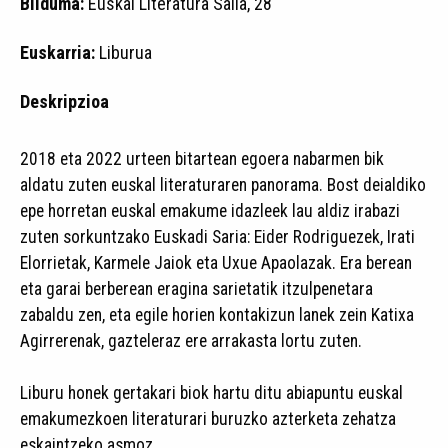
Bilduma:
Euskal Literatura Saila, 28
Euskarria:
Liburua
Deskripzioa
2018 eta 2022 urteen bitartean egoera nabarmen bik
aldatu zuten euskal literaturaren panorama. Bost deialdiko
epe horretan euskal emakume idazleek lau aldiz irabazi
zuten sorkuntzako Euskadi Saria: Eider Rodriguezek, Irati
Elorrietak, Karmele Jaiok eta Uxue Apaolazak. Era berean
eta garai berberean eragina sarietatik itzulpenetara
zabaldu zen, eta egile horien kontakizun lanek zein Katixa
Agirrerenak, gazteleraz ere arrakasta lortu zuten.
Liburu honek gertakari biok hartu ditu abiapuntu euskal
emakumezkoen literaturari buruzko azterketa zehatza
eskaintzeko asmoz.