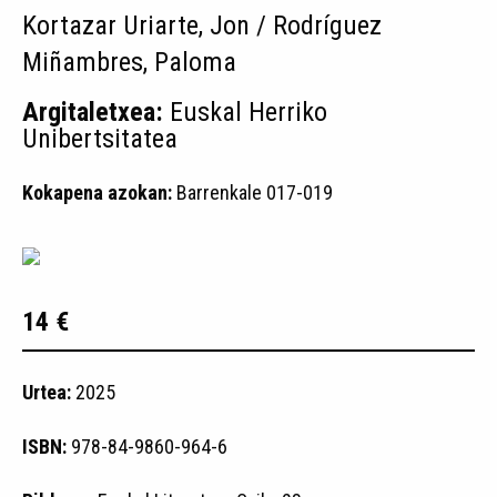
Kortazar Uriarte, Jon / Rodríguez
Miñambres, Paloma
Argitaletxea:
Euskal Herriko
Unibertsitatea
Kokapena azokan:
Barrenkale 017-019
14 €
Urtea:
2025
ISBN:
978-84-9860-964-6