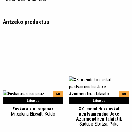
Antzeko produktua
14€
18€
Liburua
Liburua
Euskararen iraganaz
XX. mendeko euskal
Mitxelena Elissalt, Koldo
pentsamendua Joxe
Azurmendiren talaiatik
Sudupe Elortza, Pako