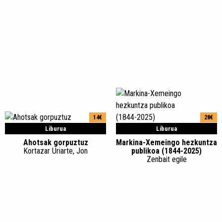
14€
28€
Liburua
Liburua
Ahotsak gorpuztuz
Markina-Xemeingo hezkuntza
Kortazar Uriarte, Jon
publikoa (1844-2025)
Zenbait egile