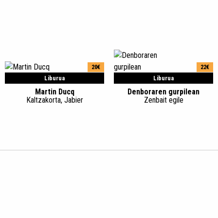
20€
22€
Liburua
Liburua
Martin Ducq
Denboraren gurpilean
Kaltzakorta, Jabier
Zenbait egile