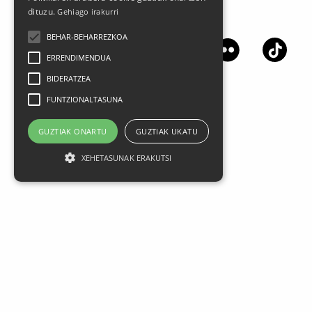
dituzu.
Gehiago irakurri
Jarrai gaitzazu sare sozialetan
BEHAR-BEHARREZKOA
ERRENDIMENDUA
BIDERATZEA
FUNTZIONALTASUNA
GUZTIAK ONARTU
GUZTIAK UKATU
XEHETASUNAK ERAKUTSI
Lege oharra
Datu Pertsonalak
Pribatasun politika