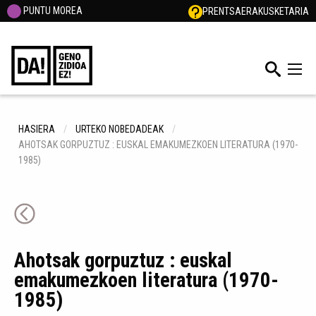
PUNTU MOREA
PRENTSA
ERAKUSKETARIA
HASIERA
URTEKO NOBEDADEAK
AHOTSAK GORPUZTUZ : EUSKAL EMAKUMEZKOEN LITERATURA (1970-
1985)
Ahotsak gorpuztuz : euskal
emakumezkoen literatura (1970-
1985)