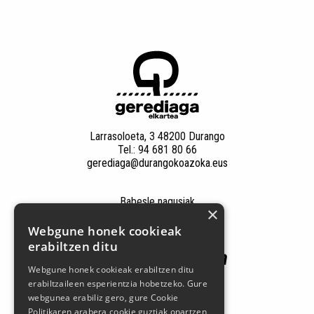
Larrasoloeta, 3 48200 Durango
Tel.: 94 681 80 66
gerediaga@durangokoazoka.eus
Babesle nagusiak
×
Webgune honek cookieak
erabiltzen ditu
Webgune honek cookieak erabiltzen ditu
erabiltzaileen esperientzia hobetzeko. Gure
webgunea erabiliz gero, gure Cookie
Politikaren arabera cookie guztiak onartzen