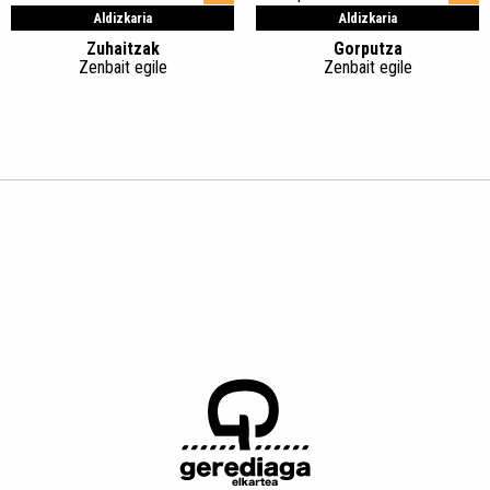
Aldizkaria
Aldizkaria
Zuhaitzak
Gorputza
Zenbait egile
Zenbait egile