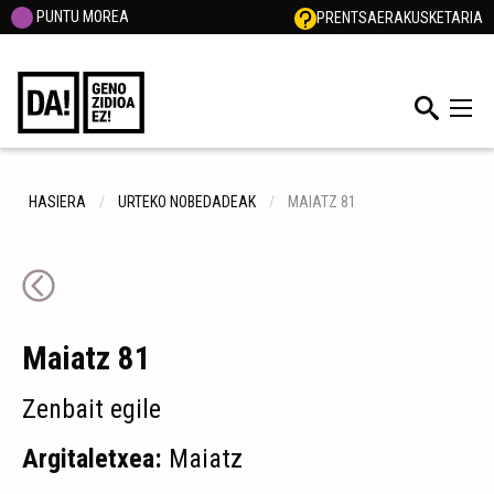
PUNTU MOREA
PRENTSA
ERAKUSKETARIA
HASIERA
URTEKO NOBEDADEAK
MAIATZ 81
Maiatz 81
Zenbait egile
Argitaletxea:
Maiatz