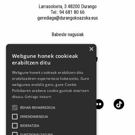
Larrasoloeta, 3 48200 Durango
Tel.: 94 681 80 66
gerediaga@durangokoazoka.eus
Babesle nagusiak
×
Webgune honek cookieak
erabiltzen ditu
Webgune honek cookieak erabiltzen ditu
erabiltzaileen esperientzia hobetzeko. Gure
webgunea erabiliz gero, gure Cookie
Politikaren arabera cookie guztiak onartzen
Jarrai gaitzazu sare sozialetan
dituzu.
Gehiago irakurri
BEHAR-BEHARREZKOA
ERRENDIMENDUA
BIDERATZEA
FUNTZIONALTASUNA