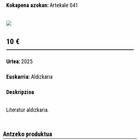
Kokapena azokan:
Artekale 041
10 €
Urtea:
2025
Euskarria:
Aldizkaria
Deskripzioa
Literatur aldizkaria.
Antzeko produktua