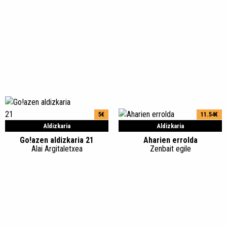
5€
11.54€
Aldizkaria
Aldizkaria
Go!azen aldizkaria 21
Aharien errolda
Alai Argitaletxea
Zenbait egile