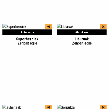
9€
9€
Aldizkaria
Aldizkaria
Superheroiak
Liburuak
Zenbait egile
Zenbait egile
9€
9€