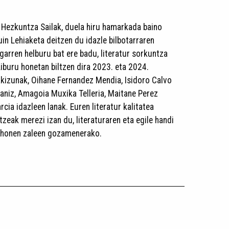
 Hezkuntza Sailak, duela hiru hamarkada baino
puin Lehiaketa deitzen du idazle bilbotarraren
garren helburu bat ere badu, literatur sorkuntza
Liburu honetan biltzen dira 2023. eta 2024.
akizunak, Oihane Fernandez Mendia, Isidoro Calvo
xaniz, Amagoia Muxika Telleria, Maitane Perez
ia idazleen lanak. Euren literatur kalitatea
atzeak merezi izan du, literaturaren eta egile handi
 honen zaleen gozamenerako.