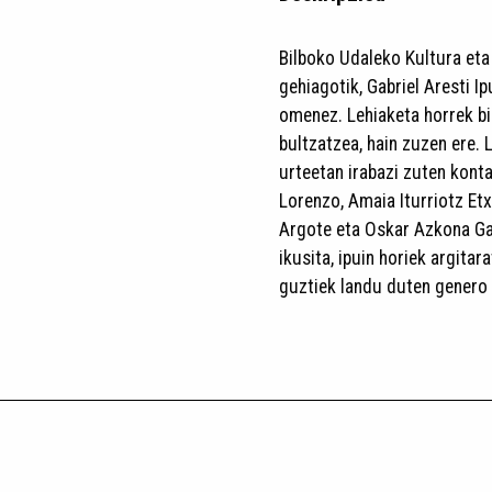
Bilboko Udaleko Kultura eta
gehiagotik, Gabriel Aresti I
omenez. Lehiaketa horrek bi
bultzatzea, hain zuzen ere. 
urteetan irabazi zuten kont
Lorenzo, Amaia Iturriotz Et
Argote eta Oskar Azkona Garc
ikusita, ipuin horiek argitar
guztiek landu duten genero