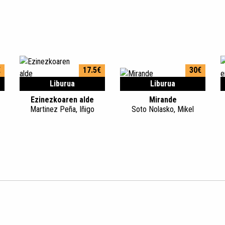
€
17.5€
30€
Liburua
Liburua
Ezinezkoaren alde
Mirande
Martinez Peña, Iñigo
Soto Nolasko, Mikel