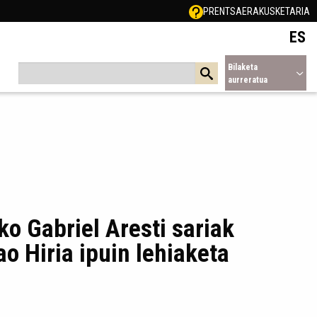
PRENTSA
ERAKUSKETARIA
ES
Bilaketa
aurreratua
o Gabriel Aresti sariak
ao Hiria ipuin lehiaketa