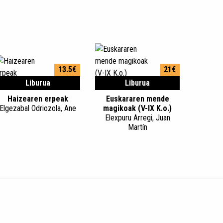
13.5€
21€
Liburua
Liburua
Haizearen erpeak
Euskararen mende
Elgezabal Odriozola, Ane
magikoak (V-IX K.o.)
Elexpuru Arregi, Juan
Martín