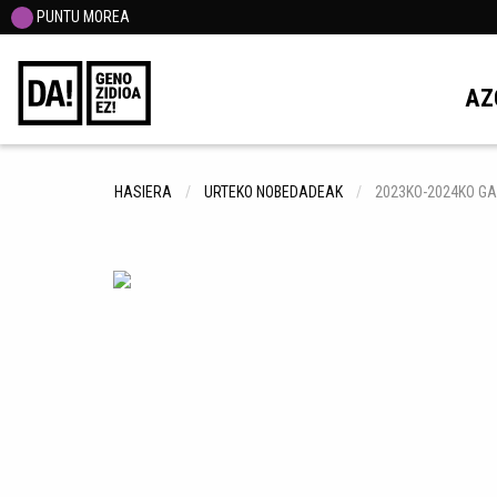
PUNTU MOREA
AZ
HASIERA
URTEKO NOBEDADEAK
2023KO-2024KO GAB