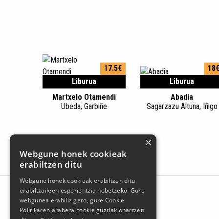
17.5€
18
Liburua
Liburua
Martxelo Otamendi
Abadia
Ubeda, Garbiñe
Sagarzazu Altuna, Iñigo
×
Webgune honek cookieak
erabiltzen ditu
Webgune honek cookieak erabiltzen ditu
erabiltzaileen esperientzia hobetzeko. Gure
webgunea erabiliz gero, gure Cookie
Politikaren arabera cookie guztiak onartzen