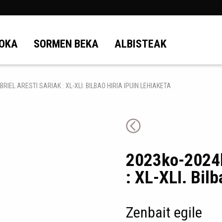
OKA
SORMEN BEKA
ALBISTEAK
RIEL ARESTI SARIAK : XL-XLI. BILBAO HIRIA IPUIN LEHIAKETA
2023ko-2024k
: XL-XLI. Bilb
Zenbait egile