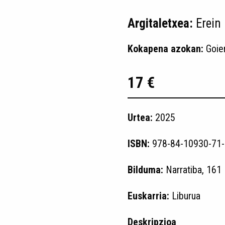
Argitaletxea:
Erein
Kokapena azokan:
Goie
17 €
Urtea:
2025
ISBN:
978-84-10930-71-
Bilduma:
Narratiba, 161
Euskarria:
Liburua
Deskripzioa