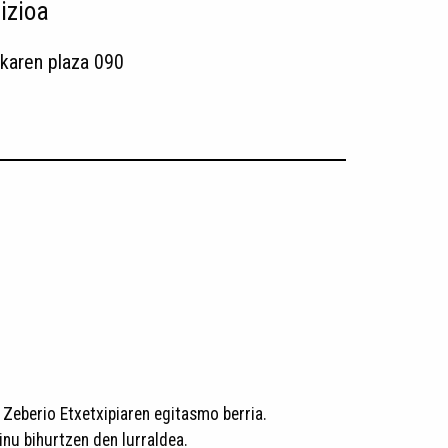
izioa
karen plaza 090
Zeberio Etxetxipiaren egitasmo berria.
inu bihurtzen den lurraldea.