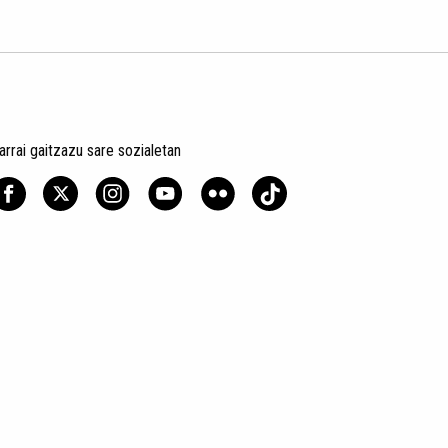
arrai gaitzazu sare sozialetan
un politika
Kontratazio Baldintza Orokorrak
Cookien Erabilera
MEG