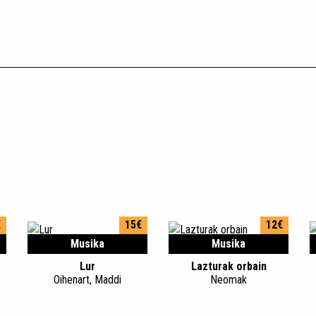
€
15€
12€
Musika
Musika
Lur
Lazturak orbain
Oihenart, Maddi
Neomak