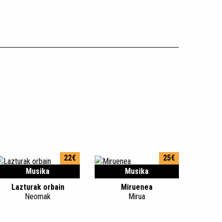
22€
25€
Musika
Musika
Lazturak orbain
Miruenea
Neomak
Mirua