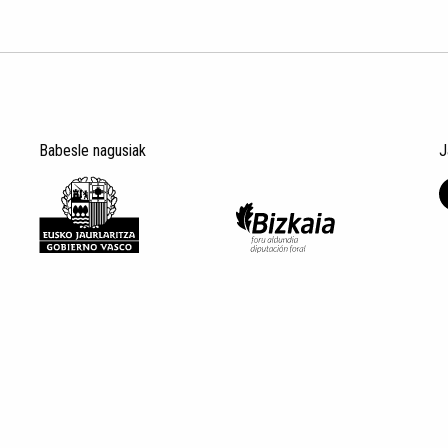
Babesle nagusiak
J
Lege oharra
Datu Pertsonalak
Pribatas