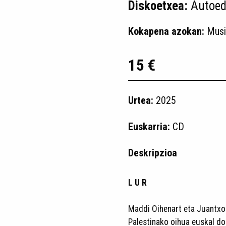
Diskoetxea:
Autoed
Kokapena azokan:
Musi
15 €
Urtea:
2025
Euskarria:
CD
Deskripzioa
L U R
Maddi Oihenart eta Juantxo 
Palestinako oihua euskal do