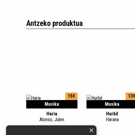
Antzeko produktua
15€
13
Musika
Musika
Haria
Hurbil
Alonso, Julen
Harana
×