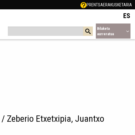
PRENTSA
ERAKUSKETARIA
ES
Bilaketa
aurreratua
/ Zeberio Etxetxipia, Juantxo