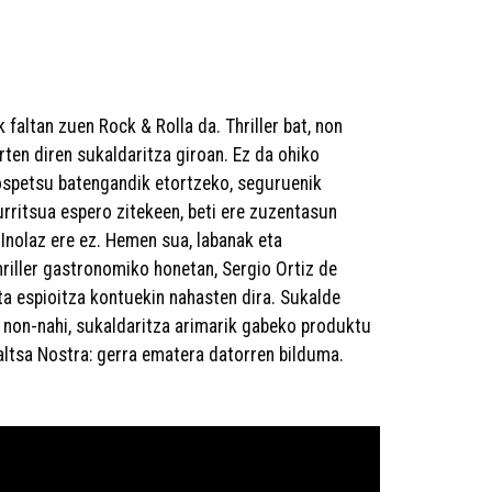
faltan zuen Rock & Rolla da. Thriller bat, non
ten diren sukaldaritza giroan. Ez da ohiko
 ospetsu batengandik etortzeko, seguruenik
urritsua espero zitekeen, beti ere zuzentasun
 Inolaz ere ez. Hemen sua, labanak eta
riller gastronomiko honetan, Sergio Ortiz de
ta espioitza kontuekin nahasten dira. Sukalde
 non-nahi, sukaldaritza arimarik gabeko produktu
Saltsa Nostra: gerra ematera datorren bilduma.