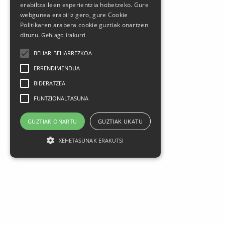
erabiltzaileen esperientzia hobetzeko. Gure
webgunea erabiliz gero, gure Cookie
Politikaren arabera cookie guztiak onartzen
dituzu.
Gehiago irakurri
BEHAR-BEHARREZKOA
ERRENDIMENDUA
BIDERATZEA
FUNTZIONALTASUNA
Larrasoloeta, 3 48200 Durango
GUZTIAK ONARTU
GUZTIAK UKATU
Tel.: 94 681 80 66
gerediaga@durangokoazoka.eus
XEHETASUNAK ERAKUTSI