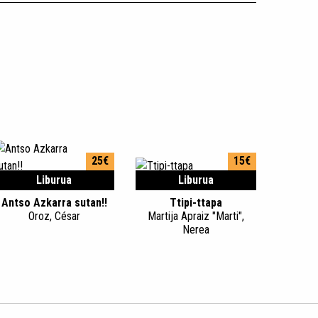
25€
15€
Liburua
Liburua
Antso Azkarra sutan!!
Ttipi-ttapa
Oroz, César
Martija Apraiz "Marti",
Nerea