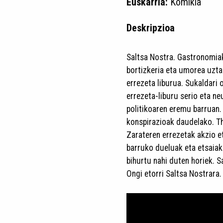
Euskarria:
Komikia
Deskripzioa
Saltsa Nostra. Gastronomiak 
bortizkeria eta umorea uztar
errezeta liburua. Sukaldari
errezeta-liburu serio eta ne
politikoaren eremu barruan.
konspirazioak daudelako. Th
Zarateren errezetak akzio e
barruko dueluak eta etsaiak
bihurtu nahi duten horiek. 
Ongi etorri Saltsa Nostrara.