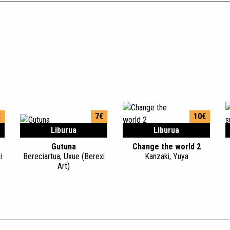
€
7€
10€
Liburua
Liburua
Gutuna
Change the world 2
i
Bereciartua, Uxue (Berexi
Kanzaki, Yuya
Art)