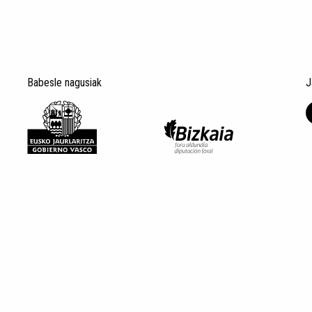
Babesle nagusiak
J