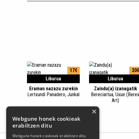
17€
20
Liburua
Liburua
Eraman nazazu zurekin
Zaindu(a) izanagatik
Lertxundi Panadero, Junkal
Bereciartua, Uxue (Berex
Art)
×
Webgune honek cookieak
erabiltzen ditu
Webgune honek cookieak erabiltzen ditu