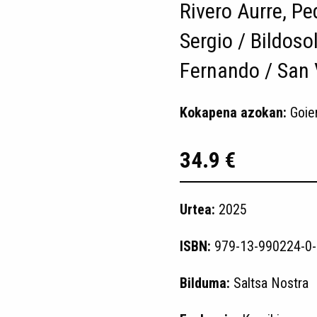
Rivero Aurre, Pe
Sergio / Bildoso
Fernando / San 
Kokapena azokan:
Goie
34.9 €
Urtea:
2025
ISBN:
979-13-990224-0-
Bilduma:
Saltsa Nostra