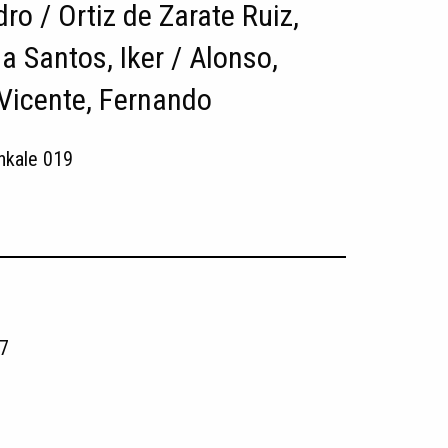
dro / Ortiz de Zarate Ruiz,
la Santos, Iker / Alonso,
Vicente, Fernando
nkale 019
7