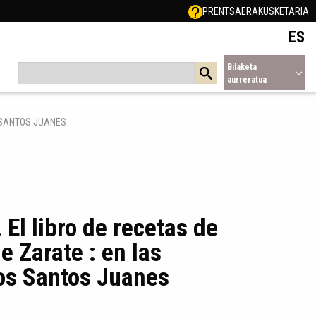
PRENTSA
ERAKUSKETARIA
ES
Bilaketa
aurreratua
S SANTOS JUANES
 El libro de recetas de
e Zarate : en las
los Santos Juanes