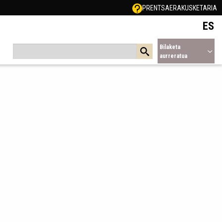
PRENTSA
ERAKUSKETARIA
ES
Bilaketa
aurreratua