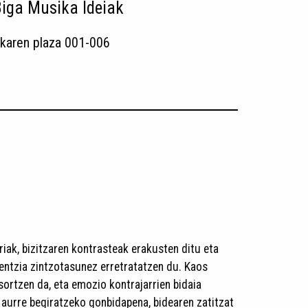
iga Musika Ideiak
karen plaza 001-006
iak, bizitzaren kontrasteak erakusten ditu eta
entzia zintzotasunez erretratatzen du. Kaos
sortzen da, eta emozio kontrajarrien bidaia
z aurre begiratzeko gonbidapena, bidearen zatitzat