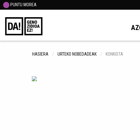
PUNTU MOREA
AZ
HASIERA
URTEKO NOBEDADEAK
KONKISTA