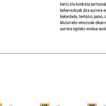
hartu eta konkista pertsonal
beharrezkoak dira aurrera eg
bakardade, tentazio, pasio,
Muturreko emozioak elkarreki
aurrera egiteko modua aurki