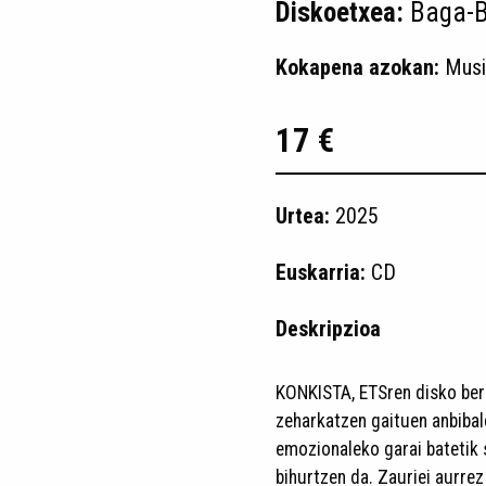
Diskoetxea:
Baga-B
Kokapena azokan:
Musi
17 €
Urtea:
2025
Euskarria:
CD
Deskripzioa
KONKISTA, ETSren disko berr
zeharkatzen gaituen anbibal
emozionaleko garai batetik 
bihurtzen da. Zauriei aurre