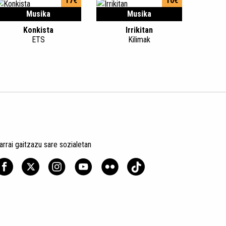
17€
10€
Musika
Musika
Konkista
Irrikitan
ETS
Kilimak
arrai gaitzazu sare sozialetan