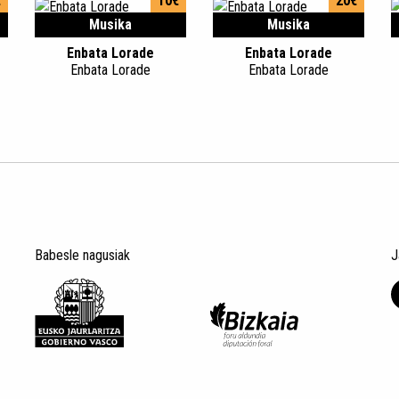
€
10€
20€
Musika
Musika
Enbata Lorade
Enbata Lorade
Enbata Lorade
Enbata Lorade
Babesle nagusiak
J