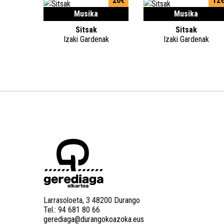
20€
12
Musika
Musika
Sitsak
Sitsak
Izaki Gardenak
Izaki Gardenak
Larrasoloeta, 3 48200 Durango
Tel.: 94 681 80 66
gerediaga@durangokoazoka.eus