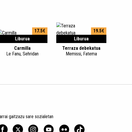
17.5€
19.5€
Liburua
Liburua
Carmilla
Terraza debekatua
Le Fanu, Sehridan
Memissi, Fatema
arrai gaitzazu sare sozialetan