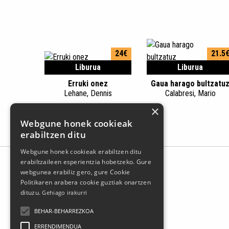
24€
21.5
Liburua
Liburua
Erruki onez
Gaua harago bultzatu
Lehane, Dennis
Calabresi, Mario
×
Webgune honek cookieak
erabiltzen ditu
Webgune honek cookieak erabiltzen ditu
erabiltzaileen esperientzia hobetzeko. Gure
webgunea erabiliz gero, gure Cookie
Politikaren arabera cookie guztiak onartzen
dituzu.
Gehiago irakurri
BEHAR-BEHARREZKOA
ERRENDIMENDUA