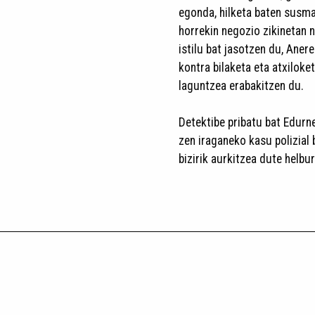
egonda, hilketa baten susma
horrekin negozio zikinetan 
istilu bat jasotzen du, Aner
kontra bilaketa eta atxiloke
laguntzea erabakitzen du.
Detektibe pribatu bat Edurn
zen iraganeko kasu polizial
bizirik aurkitzea dute helbur