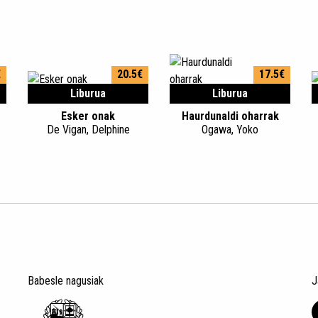
€
20.5€
17.5€
Liburua
Liburua
z
Esker onak
Haurdunaldi oharrak
De Vigan, Delphine
Ogawa, Yoko
Babesle nagusiak
J