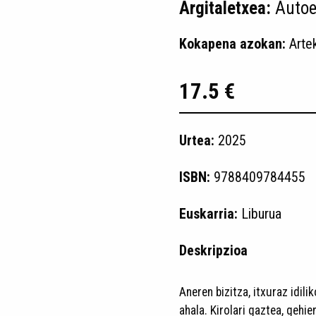
Argitaletxea:
Autoe
Kokapena azokan:
Arte
17.5 €
Urtea:
2025
ISBN:
9788409784455
Euskarria:
Liburua
Deskripzioa
Aneren bizitza, itxuraz idi
ahala. Kirolari gaztea, gehi