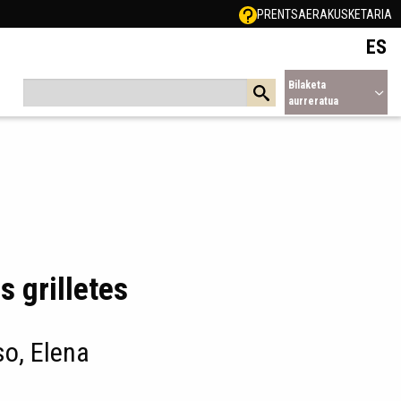
PRENTSA
ERAKUSKETARIA
ES
Bilaketa
aurreratua
s grilletes
o, Elena