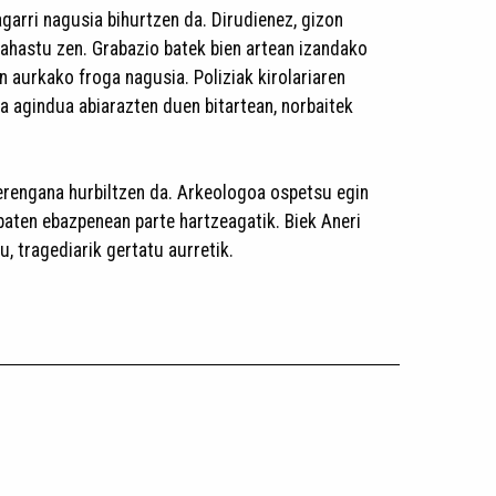
garri nagusia bihurtzen da. Dirudienez, gizon
nahastu zen. Grabazio batek bien artean izandako
en aurkako froga nagusia. Poliziak kirolariaren
ta agindua abiarazten duen bitartean, norbaitek
erengana hurbiltzen da. Arkeologoa ospetsu egin
 baten ebazpenean parte hartzeagatik. Biek Aneri
u, tragediarik gertatu aurretik.