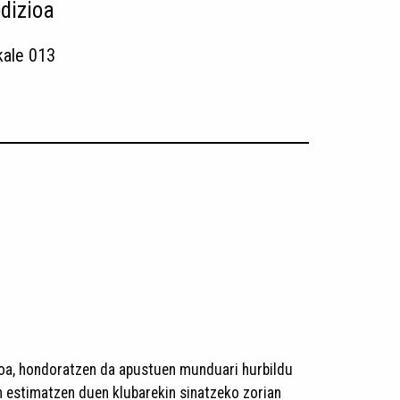
dizioa
kale 013
likoa, hondoratzen da apustuen munduari hurbildu
en estimatzen duen klubarekin sinatzeko zorian