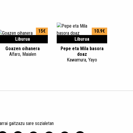
15€
10.9€
Liburua
Liburua
Goazen oihanera
Pepe eta Mila basora
Alfaro, Maialen
doaz
Kawamura, Yayo
arrai gaitzazu sare sozialetan