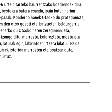
 4-6 urte bitarteko haurrentzako koadernoak dira.
, beste era batera esanda, ipuin baten harian
a-pasak. Koaderno honek Otsoko du protagonista,
en den otso goseti eta, batzuetan, beldurgarria.
 beharko du Otsoko haren zereginean, eta,
n izango ditu: marraztu, koloreztatu, moztu eta
zi, loturak egin, labirintoen irteera bilatu… Ez da
urrek istorioa marrazten eta osatzen dute,
hurtuz.