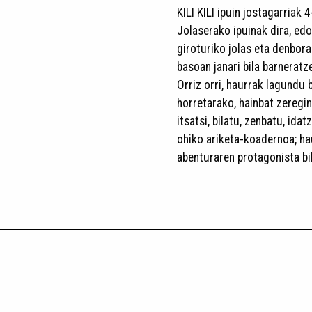
KILI KILI ipuin jostagarriak
Jolaserako ipuinak dira, edo
giroturiko jolas eta denbor
basoan janari bila barneratz
Orriz orri, haurrak lagundu
horretarako, hainbat zeregi
itsatsi, bilatu, zenbatu, idat
ohiko ariketa-koadernoa; ha
abenturaren protagonista bi