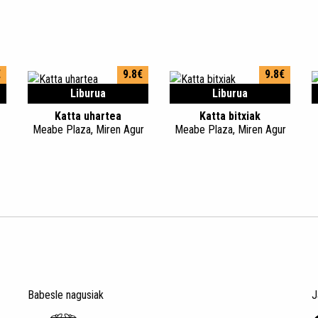
€
9.8€
9.8€
Liburua
Liburua
Katta uhartea
Katta bitxiak
Meabe Plaza, Miren Agur
Meabe Plaza, Miren Agur
Babesle nagusiak
J