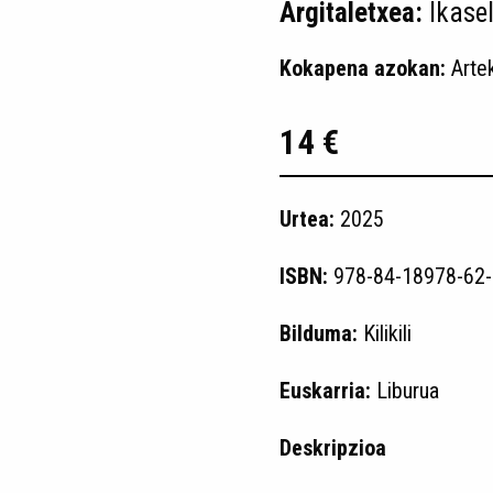
Argitaletxea:
Ikase
Kokapena azokan:
Arte
14 €
Urtea:
2025
ISBN:
978-84-18978-62-
Bilduma:
Kilikili
Euskarria:
Liburua
Deskripzioa