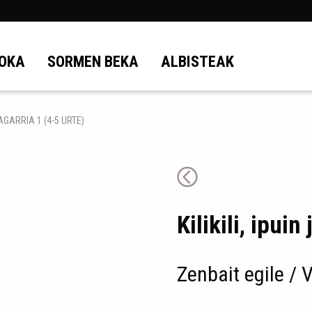
OKA
SORMEN BEKA
ALBISTEAK
TAGARRIA 1 (4-5 URTE)
Kilikili, ipuin
Zenbait egile / 