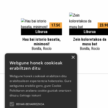
17.5€
23.9
Liburua
Liburua
Hau bai istorio basatia,
Zein koloretakoa da
minimoni!
musu bat
Bonilla, Rocío
Bonilla, Rocío
×
Webgune honek cookieak
erabiltzen ditu
Webgune honek cookieak erabiltzen ditu
erabiltzaileen esperientzia hobetzeko. Gure
webgunea erabiliz gero, gure Cookie
Politikaren arabera cookie guztiak onartzen
dituzu.
Gehiago irakurri
BEHAR-BEHARREZKOA