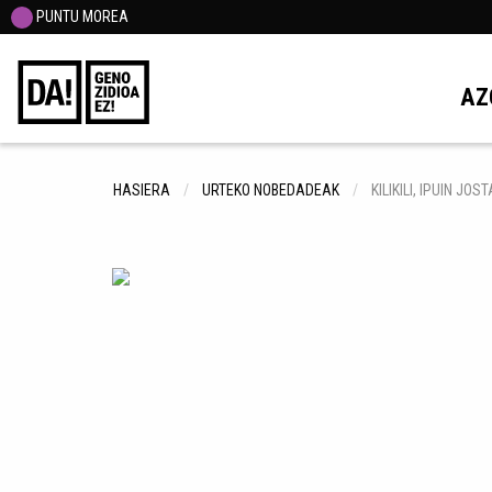
PUNTU MOREA
AZ
HASIERA
URTEKO NOBEDADEAK
KILIKILI, IPUIN JOS