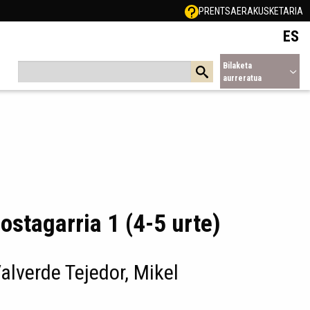
PRENTSA
ERAKUSKETARIA
ES
Bilaketa
aurreratua
 jostagarria 1 (4-5 urte)
Valverde Tejedor, Mikel