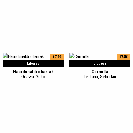
17.5€
17.5€
Liburua
Liburua
Haurdunaldi oharrak
Carmilla
Ogawa, Yoko
Le Fanu, Sehridan