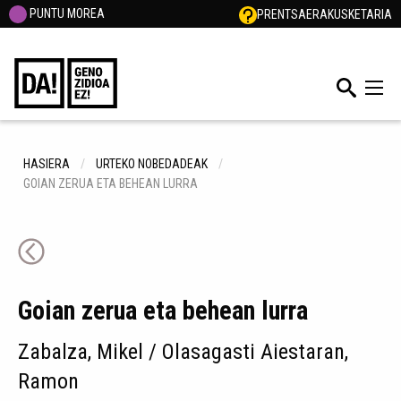
PUNTU MOREA
PRENTSA
ERAKUSKETARIA
HASIERA
URTEKO NOBEDADEAK
GOIAN ZERUA ETA BEHEAN LURRA
Goian zerua eta behean lurra
Zabalza, Mikel / Olasagasti Aiestaran,
Ramon