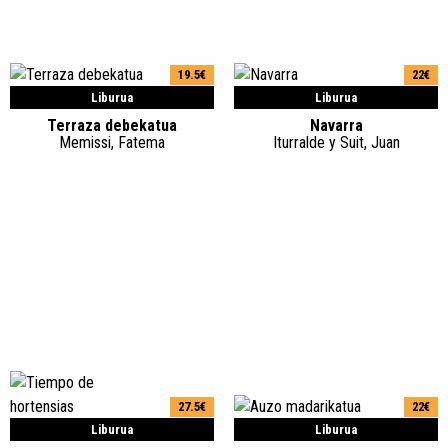
19.5€
22€
Liburua
Liburua
Terraza debekatua
Navarra
Memissi, Fatema
Iturralde y Suit, Juan
27.5€
22€
Liburua
Liburua