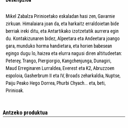
Mikel Zabalza Pirinioetako eskaladan hasi zen, Gavarnie
zirkuan. Himalaiara joan da, eta harkaitz erraldoietan bide
berriak ireki ditu, eta Antartikako izotzetatik aurrera egin
du. Kontakizunaren bidez, Alpeetara eta Andeetara joango
gara, munduko horma handietara, eta horien babesean
egingo dugu lo, haizea eta elurra nagusi diren altitudeetan:
Peterey, Trango, Piergiorgio, Kangchenjunga, Dunagiri,
Maud Erreginaren Lurraldea, Everest eta K2, Abruzzoen
espoloia, Gasherbrum II eta IV, Broads zeharkaldia, Nuptse,
Paiju Peako Hego Dorrea, Phurbi Chyach... eta, beti,
Pirinioak.
Antzeko produktua