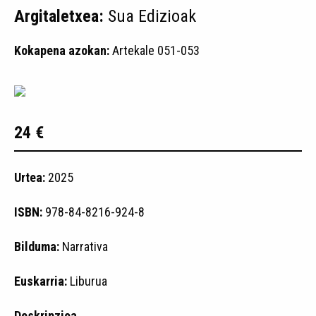
Argitaletxea:
Sua Edizioak
Kokapena azokan:
Artekale 051-053
24 €
Urtea:
2025
ISBN:
978-84-8216-924-8
Bilduma:
Narrativa
Euskarria:
Liburua
Deskripzioa