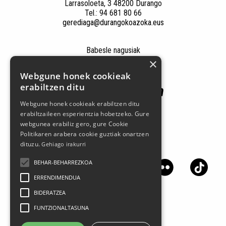
Larrasoloeta, 3 48200 Durango
Tel.: 94 681 80 66
gerediaga@durangokoazoka.eus
Babesle nagusiak
×
Webgune honek cookieak
erabiltzen ditu
Webgune honek cookieak erabiltzen ditu
erabiltzaileen esperientzia hobetzeko. Gure
webgunea erabiliz gero, gure Cookie
Politikaren arabera cookie guztiak onartzen
dituzu.
Jarrai gaitzazu sare sozialetan
Gehiago irakurri
BEHAR-BEHARREZKOA
ERRENDIMENDUA
BIDERATZEA
FUNTZIONALTASUNA