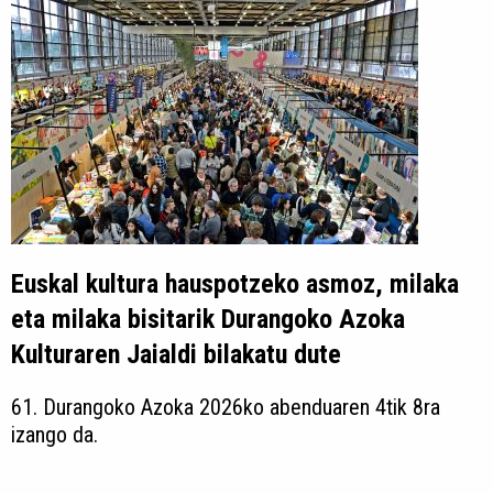
Euskal kultura hauspotzeko asmoz, milaka
eta milaka bisitarik Durangoko Azoka
Kulturaren Jaialdi bilakatu dute
61. Durangoko Azoka 2026ko abenduaren 4tik 8ra
izango da.