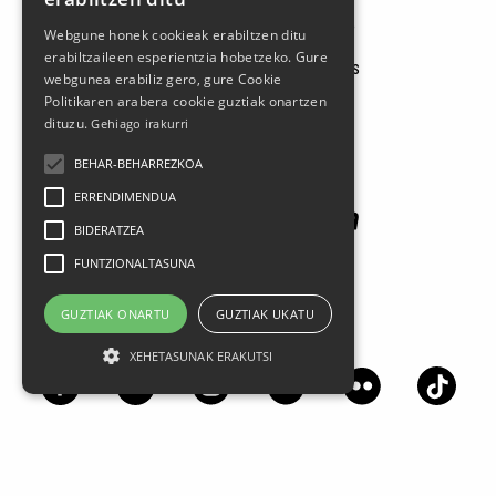
Larrasoloeta, 3 48200 Durango
Webgune honek cookieak erabiltzen ditu
Tel.: 94 681 80 66
erabiltzaileen esperientzia hobetzeko. Gure
gerediaga@durangokoazoka.eus
webgunea erabiliz gero, gure Cookie
Politikaren arabera cookie guztiak onartzen
dituzu.
Gehiago irakurri
Babesle nagusiak
BEHAR-BEHARREZKOA
ERRENDIMENDUA
BIDERATZEA
FUNTZIONALTASUNA
GUZTIAK ONARTU
GUZTIAK UKATU
Jarrai gaitzazu sare sozialetan
XEHETASUNAK ERAKUTSI