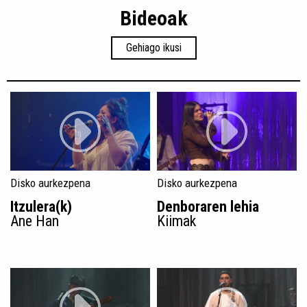
Bideoak
Gehiago ikusi
Disko aurkezpena
Disko aurkezpena
Itzulera(k)
Denboraren lehia
Ane Han
Kiimak