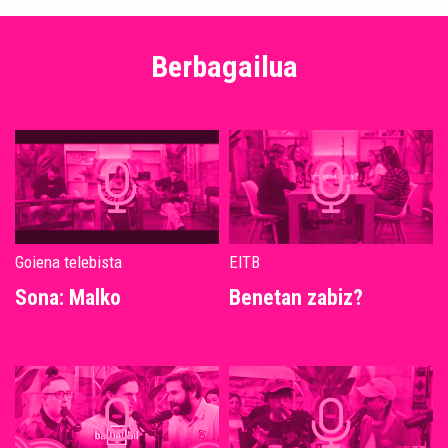
Berbagailua
Goiena telebista
EITB
Sona: Malko
Benetan zabiz?