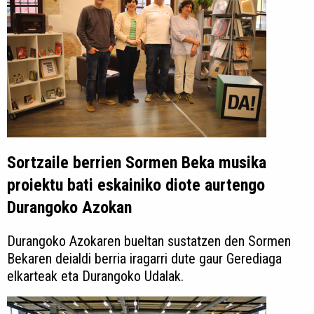
Sortzaile berrien Sormen Beka musika
proiektu bati eskainiko diote aurtengo
Durangoko Azokan
Durangoko Azokaren bueltan sustatzen den Sormen
Bekaren deialdi berria iragarri dute gaur Gerediaga
elkarteak eta Durangoko Udalak.