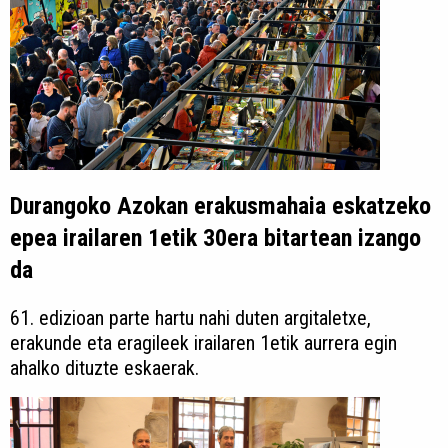
Durangoko Azokan erakusmahaia eskatzeko
epea irailaren 1etik 30era bitartean izango
da
61. edizioan parte hartu nahi duten argitaletxe,
erakunde eta eragileek irailaren 1etik aurrera egin
ahalko dituzte eskaerak.