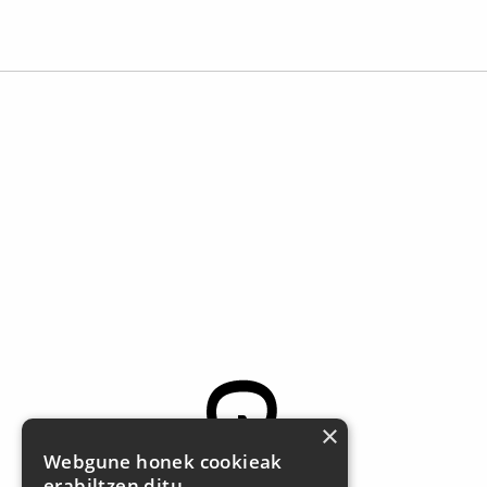
×
Webgune honek cookieak
erabiltzen ditu