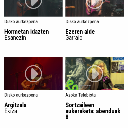
Disko aurkezpena
Disko aurkezpena
Hormetan idazten
Ezeren alde
Esanezin
Garraio
Disko aurkezpena
Azoka Telebista
Argitzala
Sortzaileen
Ekiza
aukeraketa: abenduak
8