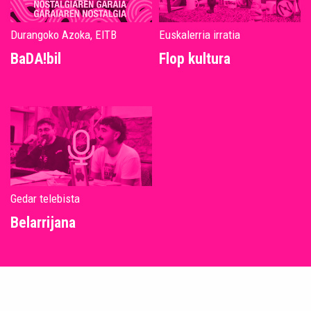
Durangoko Azoka, EITB
Euskalerria irratia
BaDA!bil
Flop kultura
Gedar telebista
Belarrijana