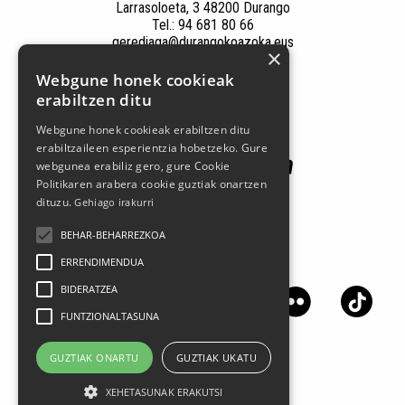
Larrasoloeta, 3 48200 Durango
Tel.: 94 681 80 66
gerediaga@durangokoazoka.eus
×
Webgune honek cookieak
Babesle nagusiak
erabiltzen ditu
Webgune honek cookieak erabiltzen ditu
erabiltzaileen esperientzia hobetzeko. Gure
webgunea erabiliz gero, gure Cookie
Politikaren arabera cookie guztiak onartzen
dituzu.
Gehiago irakurri
BEHAR-BEHARREZKOA
Jarrai gaitzazu sare sozialetan
ERRENDIMENDUA
BIDERATZEA
FUNTZIONALTASUNA
GUZTIAK ONARTU
GUZTIAK UKATU
XEHETASUNAK ERAKUTSI