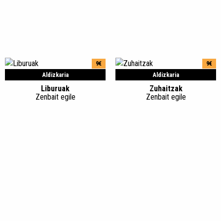
9€
9€
Aldizkaria
Aldizkaria
Liburuak
Zuhaitzak
Zenbait egile
Zenbait egile