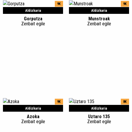
9€
9€
Aldizkaria
Aldizkaria
Gorputza
Munstroak
Zenbait egile
Zenbait egile
9€
8€
Aldizkaria
Aldizkaria
Azoka
Uztaro 135
Zenbait egile
Zenbait egile