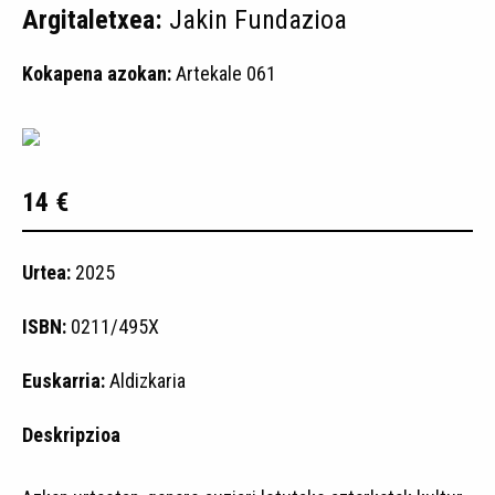
Argitaletxea:
Jakin Fundazioa
Kokapena azokan:
Artekale 061
14 €
Urtea:
2025
ISBN:
0211/495X
Euskarria:
Aldizkaria
Deskripzioa