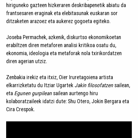
hiriguneko gazteen hizkeraren deskribapenetik abiatu da
frantsesaren eraginak eta elebitasunak euskaran sor
ditzaketen arazoez eta aukerez gogoeta egiteko.
Joseba Permachek, azkenik, diskurtso ekonomikoetan
erabiltzen diren metaforen analisi kritikoa osatu du,
ekonomia, ideologia eta metaforak nola txirikordatzen
diren agerian utziz.
Zenbakia irekiz eta itxiz, Oier Iruretagoiena artista
elkarrizketatu du Itziar Ugartek
Jakin filosofatzen
sailean,
eta
Egunen gurpilean
sailean aurtengo hiru
kolaboratzaileek idatzi dute: Shu Otero, Jokin Bergara eta
Cira Crespok.