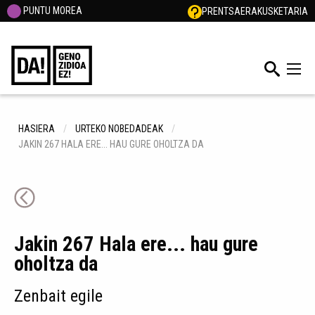
PUNTU MOREA
PRENTSA
ERAKUSKETARIA
HASIERA
URTEKO NOBEDADEAK
JAKIN 267 HALA ERE... HAU GURE OHOLTZA DA
Jakin 267 Hala ere... hau gure
oholtza da
Zenbait egile