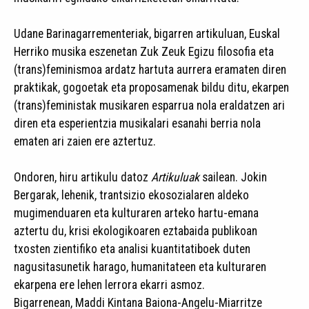
Udane Barinagarrementeriak, bigarren artikuluan, Euskal
Herriko musika eszenetan Zuk Zeuk Egizu filosofia eta
(trans)feminismoa ardatz hartuta aurrera eramaten diren
praktikak, gogoetak eta proposamenak bildu ditu, ekarpen
(trans)feministak musikaren esparrua nola eraldatzen ari
diren eta esperientzia musikalari esanahi berria nola
ematen ari zaien ere aztertuz.
Ondoren, hiru artikulu datoz
Artikuluak
sailean. Jokin
Bergarak, lehenik, trantsizio ekosozialaren aldeko
mugimenduaren eta kulturaren arteko hartu-emana
aztertu du, krisi ekologikoaren eztabaida publikoan
txosten zientifiko eta analisi kuantitatiboek duten
nagusitasunetik harago, humanitateen eta kulturaren
ekarpena ere lehen lerrora ekarri asmoz.
Bigarrenean, Maddi Kintana Baiona-Angelu-Miarritze