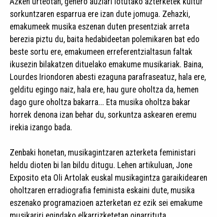
Azken urteotan, genero auziari lotutako azterketek kultur
sorkuntzaren esparrua ere izan dute jomuga. Zehazki,
emakumeek musika eszenan duten presentziak arreta
berezia piztu du, baita hedabideetan polemikaren bat edo
beste sortu ere, emakumeen erreferentzialtasun faltak
ikusezin bilakatzen dituelako emakume musikariak. Baina,
Lourdes Iriondoren abesti ezaguna parafraseatuz, hala ere,
gelditu egingo naiz, hala ere, hau gure oholtza da, hemen
dago gure oholtza bakarra... Eta musika oholtza bakar
horrek denona izan behar du, sorkuntza askearen eremu
irekia izango bada.
Zenbaki honetan, musikagintzaren azterketa feministari
heldu dioten bi lan bildu ditugu. Lehen artikuluan, Jone
Exposito eta Oli Artolak euskal musikagintza garaikidearen
oholtzaren erradiografia feminista eskaini dute, musika
eszenako programazioen azterketan ez ezik sei emakume
musikariri egindako elkarrizketetan oinarrituta.