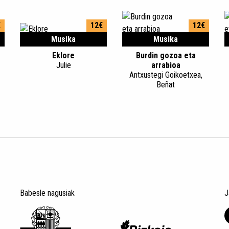
€
12€
12€
Musika
Musika
Eklore
Burdin gozoa eta
Julie
arrabioa
Antxustegi Goikoetxea,
Beñat
Babesle nagusiak
J