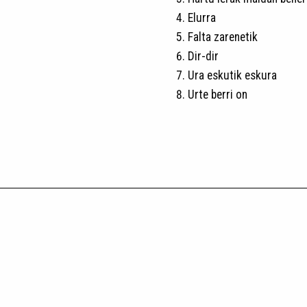
Elurra
Falta zarenetik
Dir-dir
Ura eskutik eskura
Urte berri on