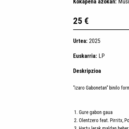
Kokapena azokan:
Musi
25 €
Urtea:
2025
Euskarria:
LP
Deskripzioa
"izaro Gabonetan" binilo fo
Gure gabon gaua
Olentzero feat. Pirritx, 
Hartu lerak maldan beher