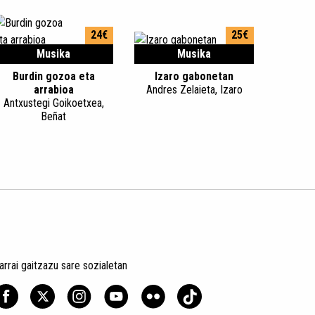
24€
25€
Musika
Musika
Burdin gozoa eta
Izaro gabonetan
arrabioa
Andres Zelaieta, Izaro
Antxustegi Goikoetxea,
Beñat
arrai gaitzazu sare sozialetan