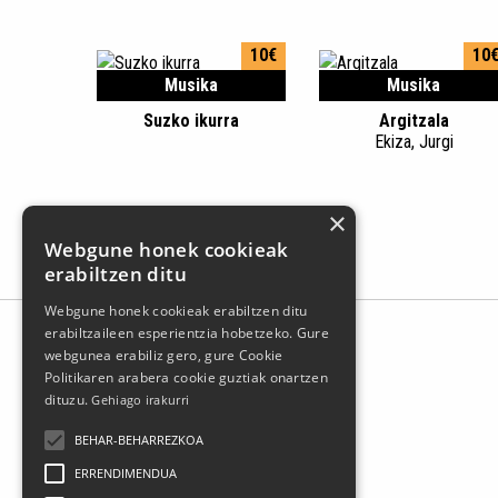
10€
10
Musika
Musika
Suzko ikurra
Argitzala
Ekiza, Jurgi
×
Webgune honek cookieak
erabiltzen ditu
Webgune honek cookieak erabiltzen ditu
erabiltzaileen esperientzia hobetzeko. Gure
webgunea erabiliz gero, gure Cookie
Politikaren arabera cookie guztiak onartzen
dituzu.
Gehiago irakurri
BEHAR-BEHARREZKOA
ERRENDIMENDUA