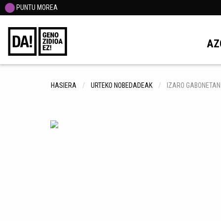
PUNTU MOREA
AZ
HASIERA
URTEKO NOBEDADEAK
IZARO GABONETAN