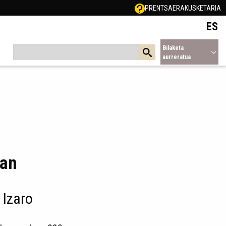
PRENTSA
ERAKUSKETARIA
ES
Bilaketa
aurreratua
tan
 Izaro