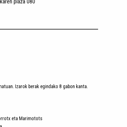
karen plaza 080
rmatuan. Izarok berak egindako 8 gabon kanta.
Porrotx eta Marimotots
a