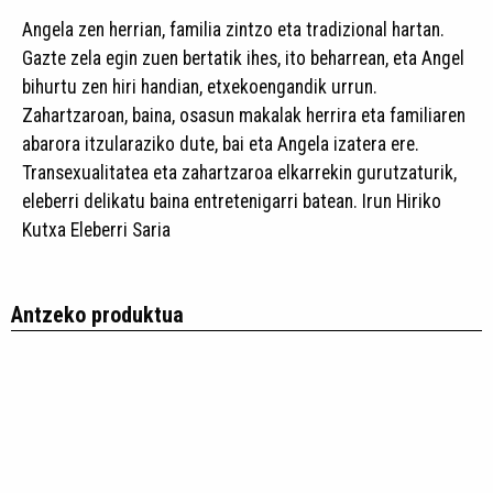
Angela zen herrian, familia zintzo eta tradizional hartan.
Gazte zela egin zuen bertatik ihes, ito beharrean, eta Angel
bihurtu zen hiri handian, etxekoengandik urrun.
Zahartzaroan, baina, osasun makalak herrira eta familiaren
abarora itzularaziko dute, bai eta Angela izatera ere.
Transexualitatea eta zahartzaroa elkarrekin gurutzaturik,
eleberri delikatu baina entretenigarri batean. Irun Hiriko
Kutxa Eleberri Saria
Antzeko produktua