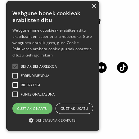
×
Webgune honek cookieak
erabiltzen ditu
Webgune honek cookieak erabiltzen ditu
erabiltzaileen esperientzia hobetzeko. Gure
webgunea erabiliz gero, gure Cookie
Politikaren arabera cookie guztiak onartzen
Jarrai gaitzazu sare sozialetan
dituzu.
Gehiago irakurri
BEHAR-BEHARREZKOA
ERRENDIMENDUA
BIDERATZEA
FUNTZIONALTASUNA
GUZTIAK ONARTU
GUZTIAK UKATU
XEHETASUNAK ERAKUTSI