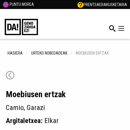
PUNTU MOREA
PRENTSA
ERAKUSKETARIA
HASIERA
URTEKO NOBEDADEAK
MOEBIUSEN ERTZAK
Moebiusen ertzak
Camio, Garazi
Argitaletxea:
Elkar