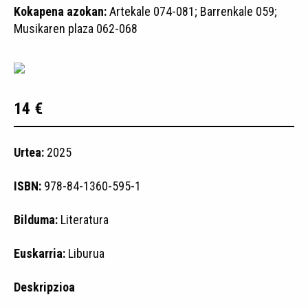
Kokapena azokan:
Artekale 074-081; Barrenkale 059;
Musikaren plaza 062-068
14 €
Urtea:
2025
ISBN:
978-84-1360-595-1
Bilduma:
Literatura
Euskarria:
Liburua
Deskripzioa