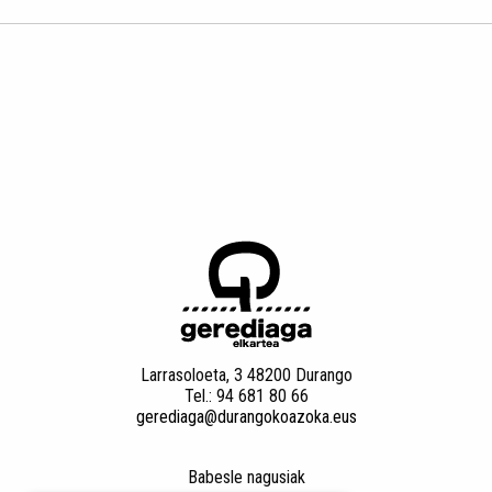
Larrasoloeta, 3 48200 Durango
Tel.: 94 681 80 66
gerediaga@durangokoazoka.eus
Babesle nagusiak