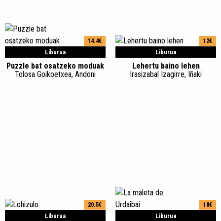
14.4€
12€
Liburua
Liburua
Puzzle bat osatzeko moduak
Lehertu baino lehen
Tolosa Goikoetxea, Andoni
Irasizabal Izagirre, Iñaki
20.5€
18€
Liburua
Liburua