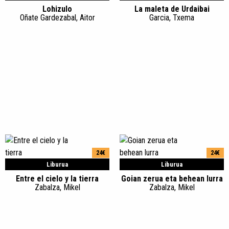
Lohizulo
La maleta de Urdaibai
Oñate Gardezabal, Aitor
Garcia, Txema
24€
24€
Liburua
Liburua
Entre el cielo y la tierra
Goian zerua eta behean lurra
Zabalza, Mikel
Zabalza, Mikel