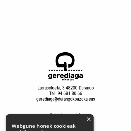
Larrasoloeta, 3 48200 Durango
Tel.: 94 681 80 66
gerediaga@durangokoazoka.eus
Babesle nagusiak
×
Webgune honek cookieak