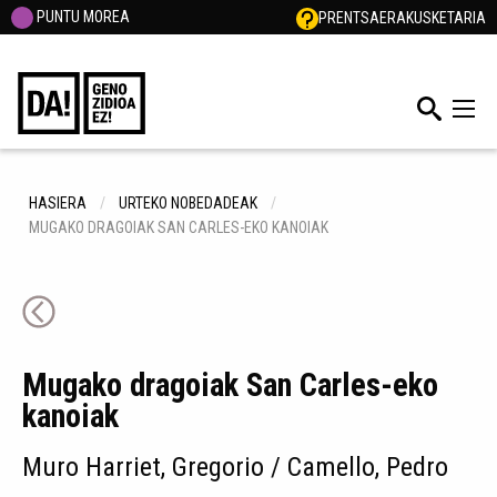
PUNTU MOREA
PRENTSA
ERAKUSKETARIA
HASIERA
URTEKO NOBEDADEAK
MUGAKO DRAGOIAK SAN CARLES-EKO KANOIAK
Mugako dragoiak San Carles-eko
kanoiak
Muro Harriet, Gregorio / Camello, Pedro