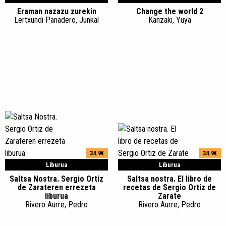
Eraman nazazu zurekin
Change the world 2
Lertxundi Panadero, Junkal
Kanzaki, Yuya
34.9€
34.9€
Liburua
Liburua
Saltsa Nostra. Sergio Ortiz
Saltsa nostra. El libro de
de Zarateren errezeta
recetas de Sergio Ortiz de
liburua
Zarate
Rivero Aurre, Pedro
Rivero Aurre, Pedro