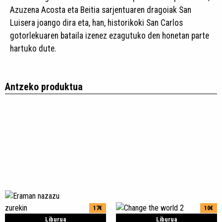
Azuzena Acosta eta Beitia sarjentuaren dragoiak San
Luisera joango dira eta, han, historikoki San Carlos
gotorlekuaren bataila izenez ezagutuko den honetan parte
hartuko dute.
Antzeko produktua
17€
10€
Liburua
Liburua