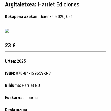
Argitaletxea:
Harriet Ediciones
Kokapena azokan:
Goienkale 020, 021
23 €
Urtea:
2025
ISBN:
978-84-129659-3-3
Bilduma:
Harriet BD
Euskarria:
Liburua
Deskripzioa