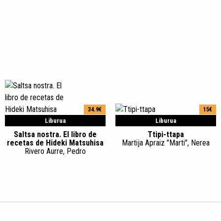
34.9€
15€
Liburua
Liburua
Saltsa nostra. El libro de
Ttipi-ttapa
recetas de Hideki Matsuhisa
Martija Apraiz "Marti", Nerea
Rivero Aurre, Pedro