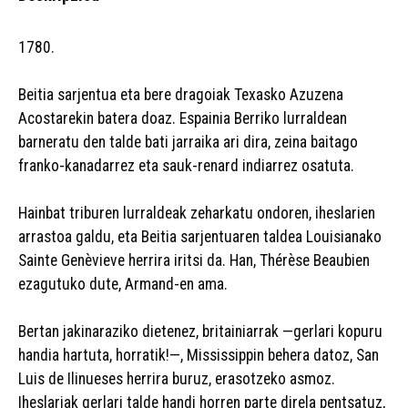
1780.
Beitia sarjentua eta bere dragoiak Texasko Azuzena
Acostarekin batera doaz. Espainia Berriko lurraldean
barneratu den talde bati jarraika ari dira, zeina baitago
franko-kanadarrez eta sauk-renard indiarrez osatuta.
Hainbat triburen lurraldeak zeharkatu ondoren, iheslarien
arrastoa galdu, eta Beitia sarjentuaren taldea Louisianako
Sainte Genèvieve herrira iritsi da. Han, Thérèse Beaubien
ezagutuko dute, Armand-en ama.
Bertan jakinaraziko dietenez, britainiarrak —gerlari kopuru
handia hartuta, horratik!—, Mississippin behera datoz, San
Luis de Ilinueses herrira buruz, erasotzeko asmoz.
Iheslariak gerlari talde handi horren parte direla pentsatuz,