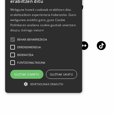
erabiltzen ditu
Webgune honek cookieak erabiltzen ditu
erabiltzaileen esperientzia hobetzeko. Gure
webgunea erabiliz gero, gure Cookie
Politikaren arabera cookie guztiak onartzen
dituzu.
Gehiago irakurri
Jarrai gaitzazu sare sozialetan
BEHAR-BEHARREZKOA
ERRENDIMENDUA
BIDERATZEA
FUNTZIONALTASUNA
GUZTIAK ONARTU
GUZTIAK UKATU
XEHETASUNAK ERAKUTSI