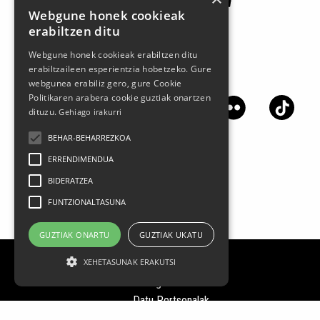
Webgune honek cookieak
erabiltzen ditu
Webgune honek cookieak erabiltzen ditu
erabiltzaileen esperientzia hobetzeko. Gure
Jarrai gaitzazu sare sozialetan
webgunea erabiliz gero, gure Cookie
Politikaren arabera cookie guztiak onartzen
dituzu.
Gehiago irakurri
BEHAR-BEHARREZKOA
ERRENDIMENDUA
BIDERATZEA
FUNTZIONALTASUNA
GUZTIAK ONARTU
GUZTIAK UKATU
XEHETASUNAK ERAKUTSI
Lege oharra
Datu Pertsonalak
Pribatasun politika