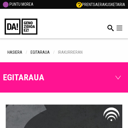
PUNTU MOREA
PRENTSA
ERAKUSKETARIA
HASIERA
EGITARAUA
IRAKURRIERAN
EGITARAUA