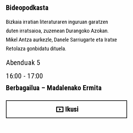
Bideopodkasta
Bizkaia irratian literaturaren inguruan garatzen
duten irratsaioa, zuzenean Durangoko Azokan.
Mikel Antza aurkezle, Danele Sarriugarte eta Iratxe
Retolaza gonbidatu dituela.
Abenduak 5
16:00 - 17:00
Berbagailua – Madalenako Ermita
Ikusi