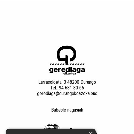
Larrasoloeta, 3 48200 Durango
Tel.: 94 681 80 66
gerediaga@durangokoazoka.eus
Babesle nagusiak
×