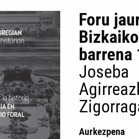
Foru jau
Bizkaiko
barrena
Joseba
Agirrea
Zigorrag
Aurkezpena