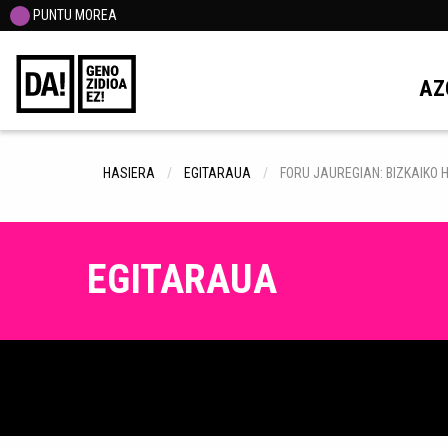
PUNTU MOREA
AZ
HASIERA
EGITARAUA
FORU JAUREGIAN: BIZKAIKO 
EGITARAUA