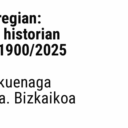
regian:
 historian
 1900/2025
zkuenaga
a. Bizkaikoa