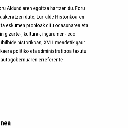
oru Aldundiaren egoitza hartzen du. Foru
aukeratzen dute, Lurralde Historikoaren
eta eskumen propioak ditu ogasunaren eta
in gizarte-, kultura-, ingurumen- edo
 ibilbide historikoan, XVII. mendetik gaur
akaera politiko eta administratiboa taxutu
u autogobernuaren erreferente
unea