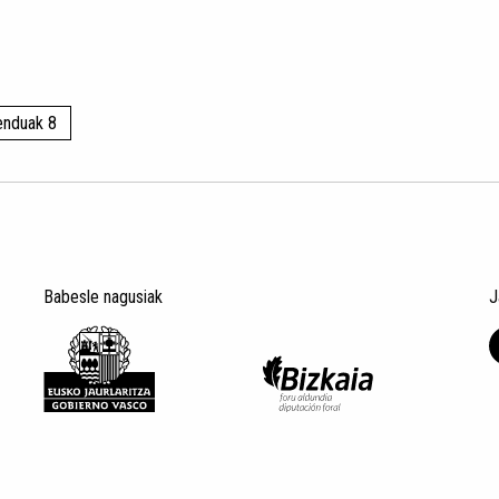
enduak 8
Babesle nagusiak
J