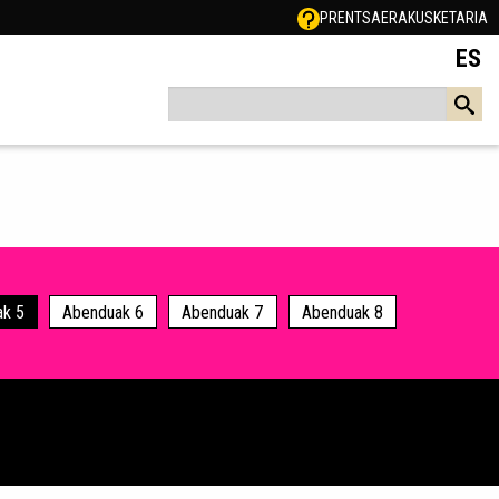
PRENTSA
ERAKUSKETARIA
ES
k 5
Abenduak 6
Abenduak 7
Abenduak 8