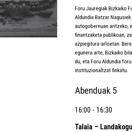
Foru Jauregiak Bizkaiko F
Aldundia Batzar Nagusiek 
autogobernuan aritzeko, 
finantzaketa publikoan, ze
azpiegitura-arloetan. Bere
egunera arte, Bizkaiko bil
du, eta Foru Aldundia for
instituzionaltzat finkatu.
Abenduak 5
16:00 - 16:30
Talaia – Landakog