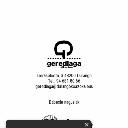
Larrasoloeta, 3 48200 Durango
Tel.: 94 681 80 66
gerediaga@durangokoazoka.eus
Babesle nagusiak
×