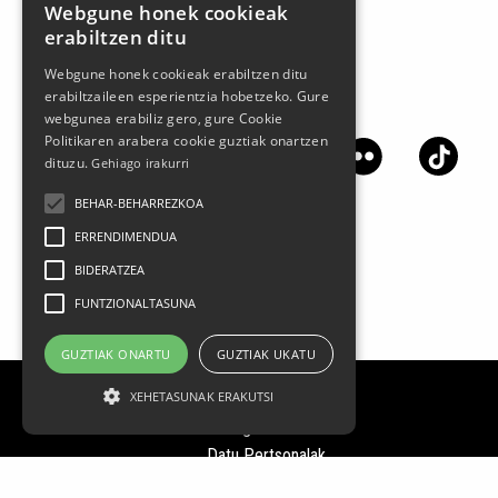
Webgune honek cookieak
erabiltzen ditu
Webgune honek cookieak erabiltzen ditu
erabiltzaileen esperientzia hobetzeko. Gure
Jarrai gaitzazu sare sozialetan
webgunea erabiliz gero, gure Cookie
Politikaren arabera cookie guztiak onartzen
dituzu.
Gehiago irakurri
BEHAR-BEHARREZKOA
ERRENDIMENDUA
BIDERATZEA
FUNTZIONALTASUNA
GUZTIAK ONARTU
GUZTIAK UKATU
XEHETASUNAK ERAKUTSI
Lege oharra
Datu Pertsonalak
Pribatasun politika