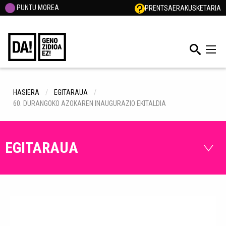
PUNTU MOREA
PRENTSA
ERAKUSKETARIA
HASIERA
EGITARAUA
60. DURANGOKO AZOKAREN INAUGURAZIO EKITALDIA
EGITARAUA