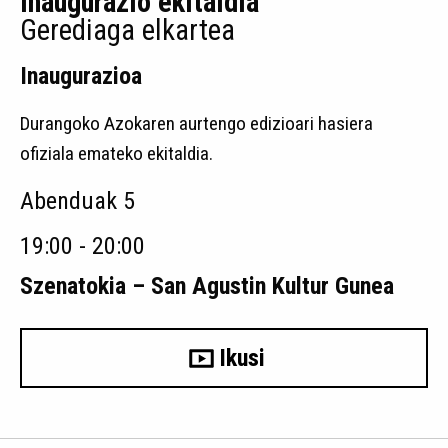
inaugurazio ekitaldia
Gerediaga elkartea
Inaugurazioa
Durangoko Azokaren aurtengo edizioari hasiera
ofiziala emateko ekitaldia.
Abenduak 5
19:00 - 20:00
Szenatokia – San Agustin Kultur Gunea
Ikusi