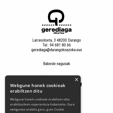
Larrasoloeta, 3 48200 Durango
Tel.: 94 681 80 66
gerediaga@durangokoazoka.eus
Babesle nagusiak
×
Webgune honek cookieak
erabiltzen ditu
Webgune honek cookieak erabiltzen ditu
erabiltzaileen esperientzia hobetzeko. Gure
webgunea erabiliz gero, gure Cookie
Jarrai gaitzazu sare sozialetan