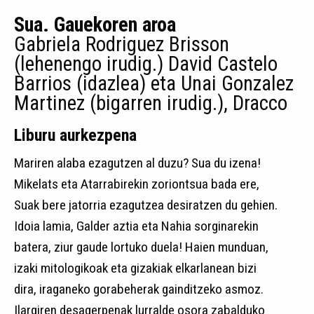
Sua. Gauekoren aroa
Gabriela Rodriguez Brisson
(lehenengo irudig.) David Castelo
Barrios (idazlea) eta Unai Gonzalez
Martinez (bigarren irudig.), Dracco
Liburu aurkezpena
Mariren alaba ezagutzen al duzu? Sua du izena!
Mikelats eta Atarrabirekin zoriontsua bada ere,
Suak bere jatorria ezagutzea desiratzen du gehien.
Idoia lamia, Galder aztia eta Nahia sorginarekin
batera, ziur gaude lortuko duela! Haien munduan,
izaki mitologikoak eta gizakiak elkarlanean bizi
dira, iraganeko gorabeherak gainditzeko asmoz.
Ilargiren desagerpenak lurralde osora zabalduko