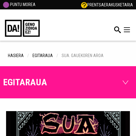
PUNTU MOREA
PRENTSA
ERAKUSKETARIA
HASIERA
EGITARAUA
SUA. GAUEKOREN AROA
EGITARAUA