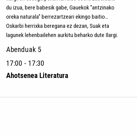
du izua, bere babesik gabe, Gauekok "antzinako
oreka naturala" berrezartzeari ekingo baitio…
Oskarbi herrixka beregana ez dezan, Suak eta
lagunek lehenbailehen aurkitu beharko dute Ilargi.
Abenduak 5
17:00 - 17:30
Ahotsenea Literatura