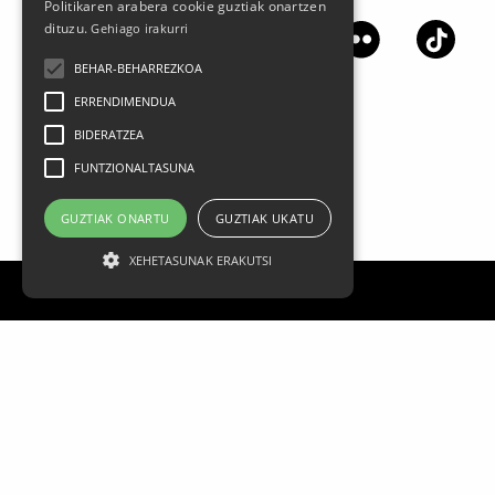
Politikaren arabera cookie guztiak onartzen
dituzu.
Gehiago irakurri
BEHAR-BEHARREZKOA
ERRENDIMENDUA
BIDERATZEA
FUNTZIONALTASUNA
GUZTIAK ONARTU
GUZTIAK UKATU
XEHETASUNAK ERAKUTSI
Lege oharra
Datu Pertsonalak
Pribatasun politika
Kontratazio Baldintza Orokorrak
Cookien Erabilera
MEG