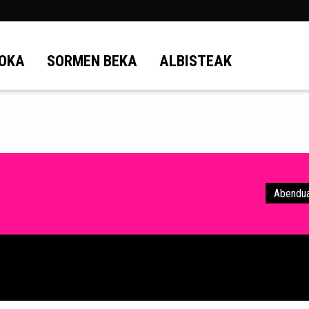
OKA
SORMEN BEKA
ALBISTEAK
Abendua