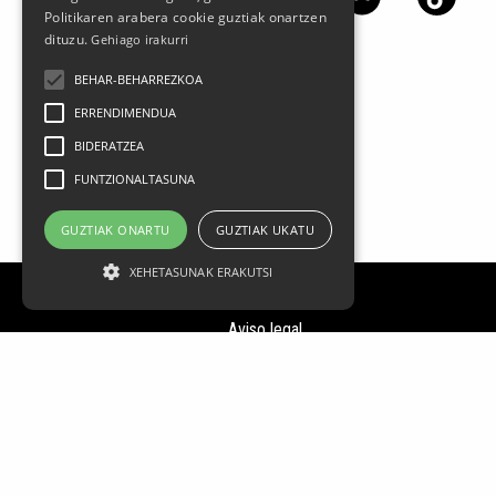
Politikaren arabera cookie guztiak onartzen
dituzu.
Gehiago irakurri
BEHAR-BEHARREZKOA
ERRENDIMENDUA
BIDERATZEA
FUNTZIONALTASUNA
GUZTIAK ONARTU
GUZTIAK UKATU
XEHETASUNAK ERAKUTSI
Aviso legal
Datos Personales
Política de privacidad
Condiciones generales de contratación
Política de cookies
FAQ