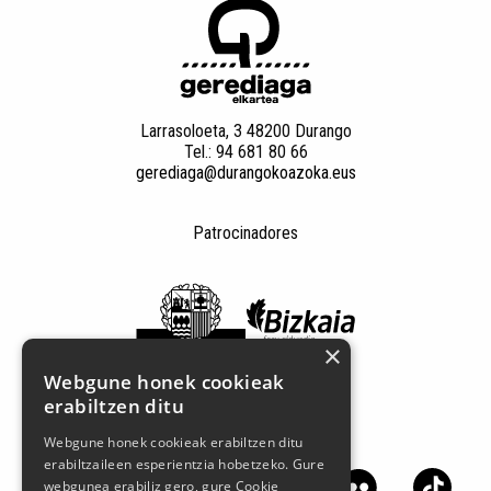
Larrasoloeta, 3 48200 Durango
Tel.: 94 681 80 66
gerediaga@durangokoazoka.eus
Patrocinadores
×
Webgune honek cookieak
erabiltzen ditu
Síguenos en las redes sociales
Webgune honek cookieak erabiltzen ditu
erabiltzaileen esperientzia hobetzeko. Gure
webgunea erabiliz gero, gure Cookie