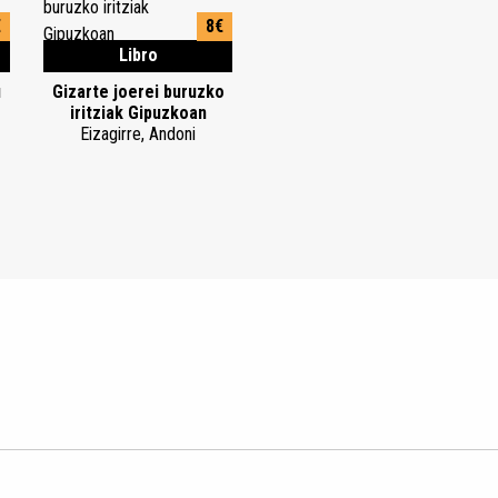
€
8€
Libro
u
Gizarte joerei buruzko
iritziak Gipuzkoan
Eizagirre, Andoni