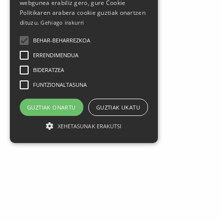
webgunea erabiliz gero, gure Cookie
Politikaren arabera cookie guztiak onartzen
dituzu.
Gehiago irakurri
BEHAR-BEHARREZKOA
ERRENDIMENDUA
BIDERATZEA
FUNTZIONALTASUNA
Larrasoloeta, 3 48200 Durango
GUZTIAK ONARTU
GUZTIAK UKATU
Tel.: 94 681 80 66
gerediaga@durangokoazoka.eus
XEHETASUNAK ERAKUTSI