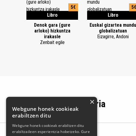
5€
5
Libro
Libro
Denok gara (gure
Euskal gizartea mund
arloko) hizkuntza
globalizatuan
irakasle
Eizagirre, Andoni
Zenbait egile
×
Productos de la feria
Webgune honek cookieak
erabiltzen ditu
Webgune honek cookieak erabiltzen ditu
erabiltzaileen esperientzia hobetzeko. Gure