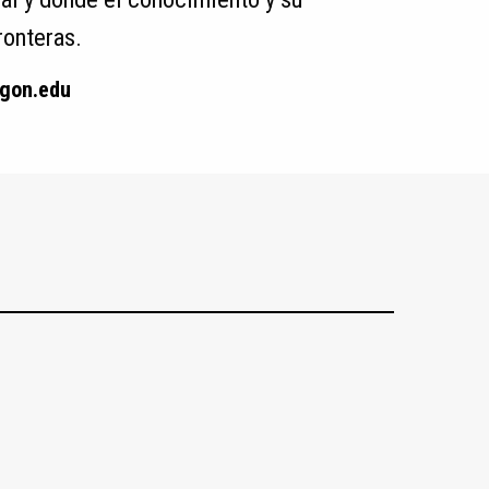
ronteras.
agon.edu