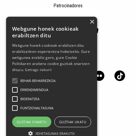
Patrocinadores
×
Webgune honek cookieak
erabiltzen ditu
Webgune honek cookieak erabiltzen ditu
erabiltzaileen esperientzia hobetzeko. Gure
webgunea erabiliz gero, gure Cookie
Síguenos en las redes sociales
Politikaren arabera cookie guztiak onartzen
dituzu.
Gehiago irakurri
BEHAR-BEHARREZKOA
ERRENDIMENDUA
BIDERATZEA
FUNTZIONALTASUNA
GUZTIAK ONARTU
GUZTIAK UKATU
XEHETASUNAK ERAKUTSI