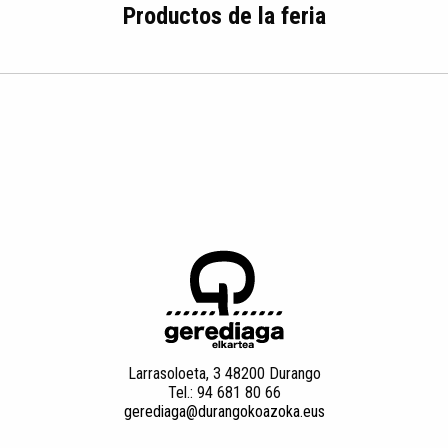
Productos de la feria
Larrasoloeta, 3 48200 Durango
Tel.: 94 681 80 66
gerediaga@durangokoazoka.eus