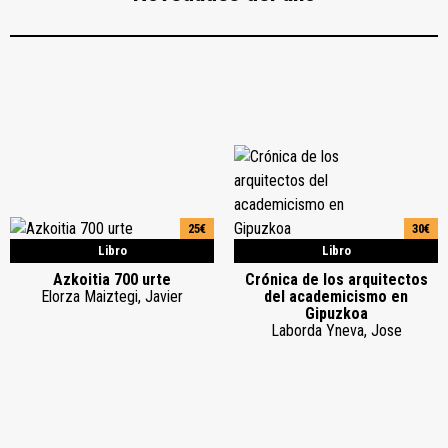
25€
30€
Libro
Libro
Azkoitia 700 urte
Crónica de los arquitectos
Elorza Maiztegi, Javier
del academicismo en
Gipuzkoa
Laborda Yneva, Jose