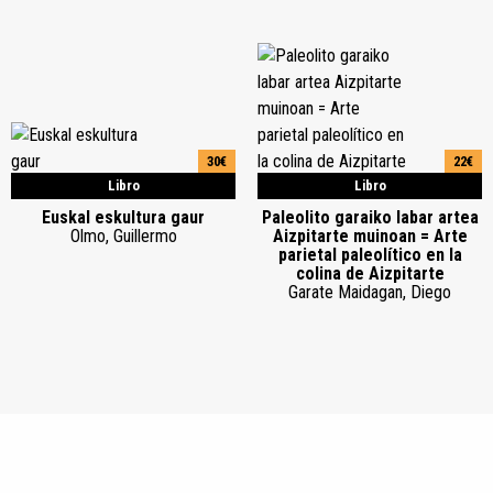
30€
22€
Libro
Libro
Euskal eskultura gaur
Paleolito garaiko labar artea
Olmo, Guillermo
Aizpitarte muinoan = Arte
parietal paleolítico en la
colina de Aizpitarte
Garate Maidagan, Diego