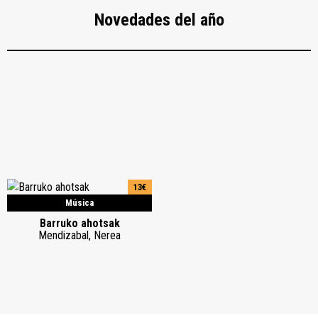
Novedades del año
13€
Música
Barruko ahotsak
Mendizabal, Nerea