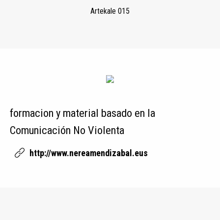
Artekale 015
formacion y material basado en la
Comunicación No Violenta
http://www.nereamendizabal.eus