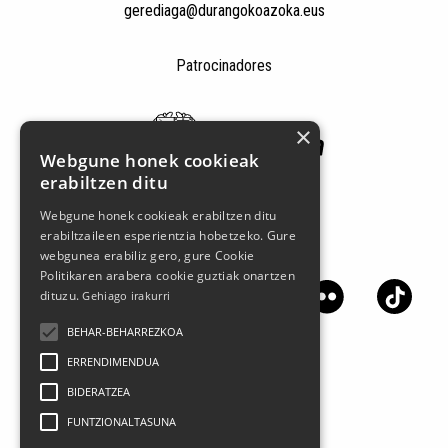
gerediaga@durangokoazoka.eus
Patrocinadores
×
Webgune honek cookieak
erabiltzen ditu
Webgune honek cookieak erabiltzen ditu
erabiltzaileen esperientzia hobetzeko. Gure
Síguenos en las redes sociales
webgunea erabiliz gero, gure Cookie
Politikaren arabera cookie guztiak onartzen
dituzu.
Gehiago irakurri
BEHAR-BEHARREZKOA
ERRENDIMENDUA
BIDERATZEA
FUNTZIONALTASUNA