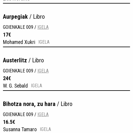
Aurpegiak
/ Libro
GOIENKALE 009 /
IGELA
17€
Mohamed Xukri
IGELA
Austerlitz
/ Libro
GOIENKALE 009 /
IGELA
24€
W. G. Sebald
IGELA
Bihotza nora, zu hara
/ Libro
GOIENKALE 009 /
IGELA
16.5€
Susanna Tamaro
IGELA