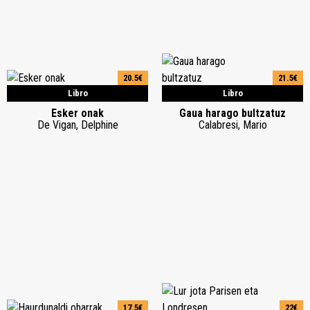
20.5€
21.5€
Libro
Libro
Esker onak
Gaua harago bultzatuz
De Vigan, Delphine
Calabresi, Mario
17.5€
22€