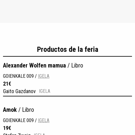
Productos de la feria
Alexander Wolfen mamua
/ Libro
GOIENKALE 009 /
IGELA
21€
Gaito Gazdanov
IGELA
Amok
/ Libro
GOIENKALE 009 /
IGELA
19€