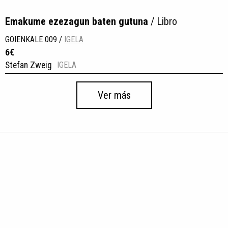
Emakume ezezagun baten gutuna
/ Libro
GOIENKALE 009 /
IGELA
6€
Stefan Zweig
IGELA
Ver más