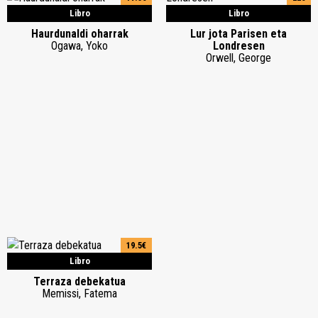
Libro
Libro
Haurdunaldi oharrak
Lur jota Parisen eta
Ogawa, Yoko
Londresen
Orwell, George
19.5€
Libro
Terraza debekatua
Memissi, Fatema