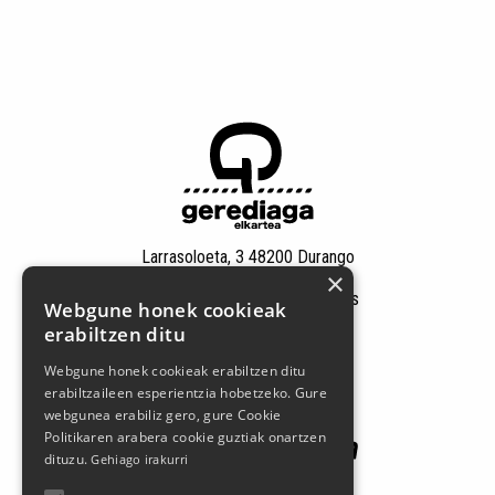
Larrasoloeta, 3 48200 Durango
×
Tel.: 94 681 80 66
gerediaga@durangokoazoka.eus
Webgune honek cookieak
erabiltzen ditu
Patrocinadores
Webgune honek cookieak erabiltzen ditu
erabiltzaileen esperientzia hobetzeko. Gure
webgunea erabiliz gero, gure Cookie
Politikaren arabera cookie guztiak onartzen
dituzu.
Gehiago irakurri