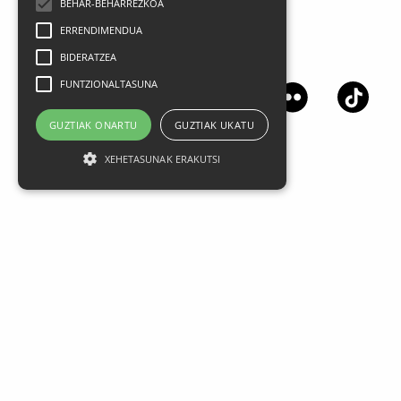
BEHAR-BEHARREZKOA
ERRENDIMENDUA
Síguenos en las redes sociales
BIDERATZEA
FUNTZIONALTASUNA
GUZTIAK ONARTU
GUZTIAK UKATU
XEHETASUNAK ERAKUTSI