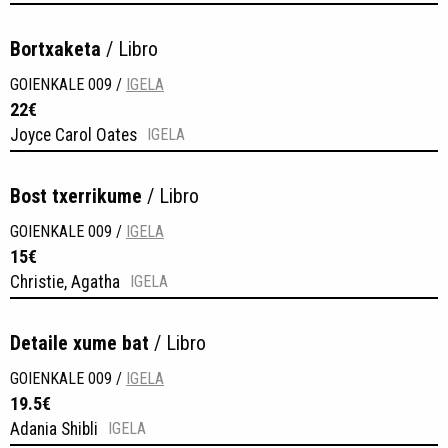
Bortxaketa
/ Libro
GOIENKALE 009 /
IGELA
22€
Joyce Carol Oates
IGELA
Bost txerrikume
/ Libro
GOIENKALE 009 /
IGELA
15€
Christie, Agatha
IGELA
Detaile xume bat
/ Libro
GOIENKALE 009 /
IGELA
19.5€
Adania Shibli
IGELA