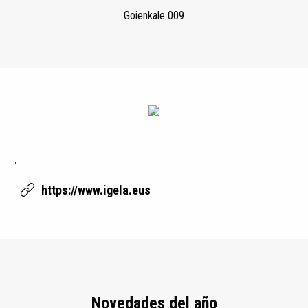
Goienkale 009
.
https://www.igela.eus
Novedades del año