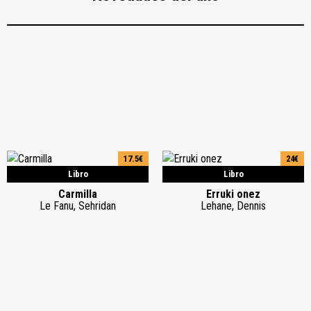
17.5€
24€
Libro
Libro
Carmilla
Erruki onez
Le Fanu, Sehridan
Lehane, Dennis