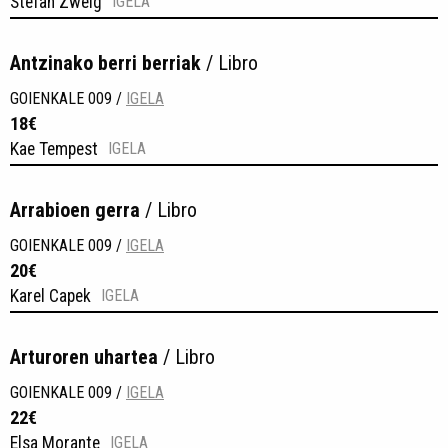
Stefan Zweig
IGELA
Antzinako berri berriak
/ Libro
GOIENKALE 009 /
IGELA
18€
Kae Tempest
IGELA
Arrabioen gerra
/ Libro
GOIENKALE 009 /
IGELA
20€
Karel Capek
IGELA
Arturoren uhartea
/ Libro
GOIENKALE 009 /
IGELA
22€
Elsa Morante
IGELA