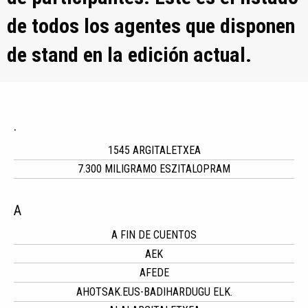
de todos los agentes que disponen
de stand en la edición actual.
.
1545 ARGITALETXEA
7.300 MILIGRAMO ESZITALOPRAM
A
A FIN DE CUENTOS
AEK
AFEDE
AHOTSAK.EUS-BADIHARDUGU ELK.