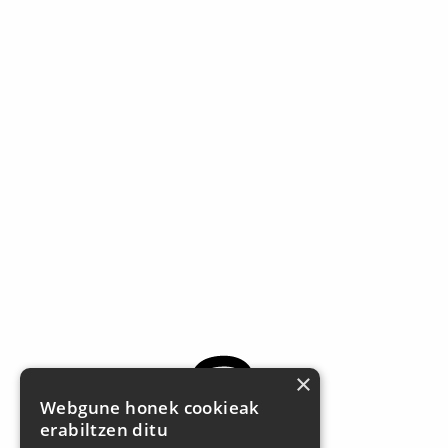
×
Webgune honek cookieak
erabiltzen ditu