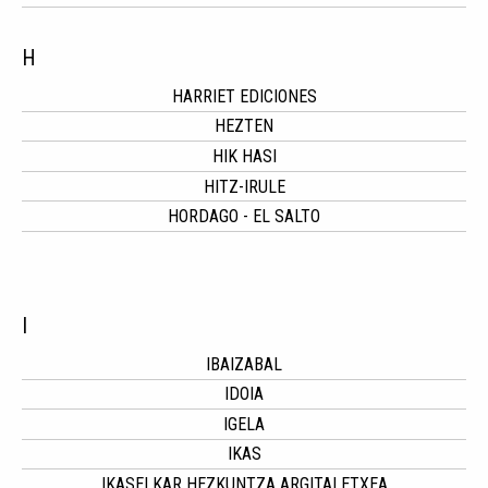
H
HARRIET EDICIONES
HEZTEN
HIK HASI
HITZ-IRULE
HORDAGO - EL SALTO
I
IBAIZABAL
IDOIA
IGELA
IKAS
IKASELKAR HEZKUNTZA ARGITALETXEA