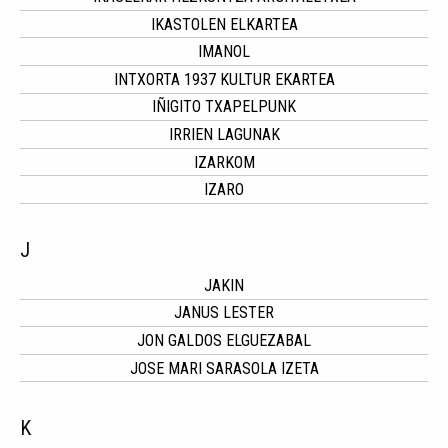
IKASTOLEN ELKARTEA
IMANOL
INTXORTA 1937 KULTUR EKARTEA
IÑIGITO TXAPELPUNK
IRRIEN LAGUNAK
IZARKOM
IZARO
J
JAKIN
JANUS LESTER
JON GALDOS ELGUEZABAL
JOSE MARI SARASOLA IZETA
K