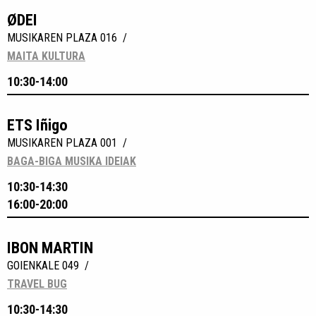
ØDEI
MUSIKAREN PLAZA 016 /
MAITA KULTURA
10:30-14:00
ETS Iñigo
MUSIKAREN PLAZA 001 /
BAGA-BIGA MUSIKA IDEIAK
10:30-14:30
16:00-20:00
IBON MARTIN
GOIENKALE 049 /
TRAVEL BUG
10:30-14:30