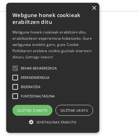
×
Webgune honek cookieak
erabiltzen ditu
Webgune honek cookieak erabiltzen ditu
erabiltzaileen esperientzia hobetzeko. Gure
webgunea erabiliz gero, gure Cookie
Politikaren arabera cookie guztiak onartzen
dituzu.
Gehiago irakurri
BEHAR-BEHARREZKOA
ERRENDIMENDUA
BIDERATZEA
FUNTZIONALTASUNA
GUZTIAK ONARTU
GUZTIAK UKATU
XEHETASUNAK ERAKUTSI