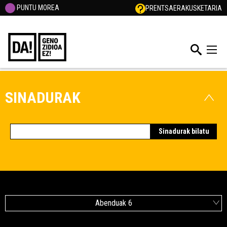
PUNTU MOREA
PRENTSA
ERAKUSKETARIA
SINADURAK
Abenduak 6