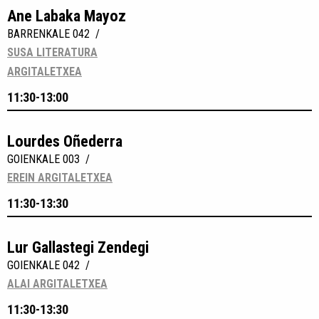
Ane Labaka Mayoz
BARRENKALE 042 /
SUSA LITERATURA
ARGITALETXEA
11:30-13:00
Lourdes Oñederra
GOIENKALE 003 /
EREIN ARGITALETXEA
11:30-13:30
Lur Gallastegi Zendegi
GOIENKALE 042 /
ALAI ARGITALETXEA
11:30-13:30