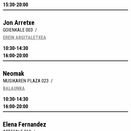
15:30-20:00
Jon Arretxe
GOIENKALE 003 /
EREIN ARGITALETXEA
10:30-14:30
16:00-20:00
Neomak
MUSIKAREN PLAZA 023 /
BALAUNKA
10:30-14:30
16:00-20:00
Elena Fernandez