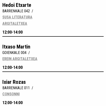
Hedoi Etxarte
BARRENKALE 042 /
SUSA LITERATURA
ARGITALETXEA
12:00-14:00
Itxaso Martin
GOIENKALE 004 /
EREIN ARGITALETXEA
12:00-14:00
Ixiar Rozas
BARRENKALE 011 /
CONSONNI
12:00-14:00