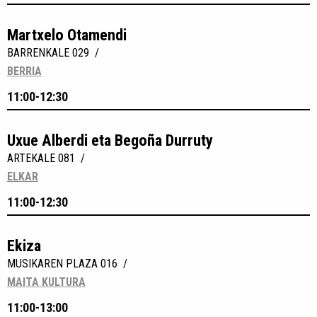
Martxelo Otamendi
BARRENKALE 029 /
BERRIA
11:00-12:30
Uxue Alberdi eta Begoña Durruty
ARTEKALE 081 /
ELKAR
11:00-12:30
Ekiza
MUSIKAREN PLAZA 016 /
MAITA KULTURA
11:00-13:00