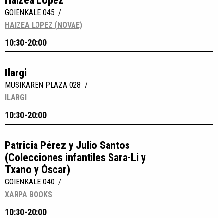
Haizea Lopez
GOIENKALE 045 /
HAIZEA LOPEZ (NOVAE)
10:30-20:00
Ilargi
MUSIKAREN PLAZA 028 /
ILARGI
10:30-20:00
Patricia Pérez y Julio Santos
(Colecciones infantiles Sara-Li y
Txano y Óscar)
GOIENKALE 040 /
XARPA BOOKS
10:30-20:00