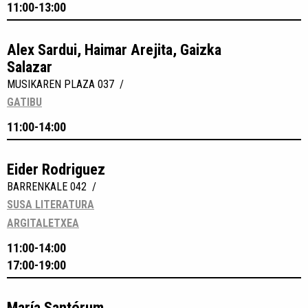
11:00-13:00
Alex Sardui, Haimar Arejita, Gaizka
Salazar
MUSIKAREN PLAZA 037 /
GATIBU
11:00-14:00
Eider Rodriguez
BARRENKALE 042 /
SUSA LITERATURA
ARGITALETXEA
11:00-14:00
17:00-19:00
María Santórum