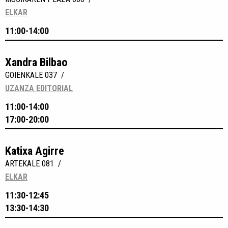
ELKAR
11:00-14:00
Xandra Bilbao
GOIENKALE 037 /
UZANZA EDITORIAL
11:00-14:00
17:00-20:00
Katixa Agirre
ARTEKALE 081 /
ELKAR
11:30-12:45
13:30-14:30