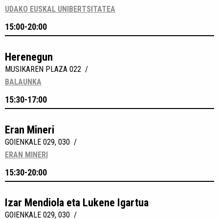
UDAKO EUSKAL UNIBERTSITATEA
15:00-20:00
Herenegun
MUSIKAREN PLAZA 022 /
BALAUNKA
15:30-17:00
Eran Mineri
GOIENKALE 029, 030 /
ERAN MINERI
15:30-20:00
Izar Mendiola eta Lukene Igartua
GOIENKALE 029, 030 /