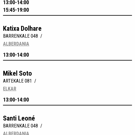
13:00-14:00
15:45-19:00
Katixa Dolhare
BARRENKALE 048 /
ALBERDANIA
13:00-14:00
Mikel Soto
ARTEKALE 081 /
ELKAR
13:00-14:00
Santi Leoné
BARRENKALE 048 /
ALBERDANIA