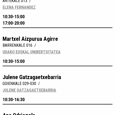
ARTEKALE 013 /
ELENA FERNANDEZ
10:30-15:00
17:00-20:00
Martxel Aizpurua Agirre
BARRENKALE 016 /
UDAKO EUSKAL UNIBERTSITATEA
10:30-15:00
Julene Gatzagaetxebarria
GOIENKALE 029-030 /
JULENE GATZAGAETXEBARRIA
10:30-16:30