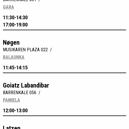
GARA
11:30-14:30
17:00-19:00
Nøgen
MUSIKAREN PLAZA 022 /
BALAUNKA
11:45-14:15
Goiatz Labandibar
BARRENKALE 056 /
PAMIELA
12:00-13:00
Latzen