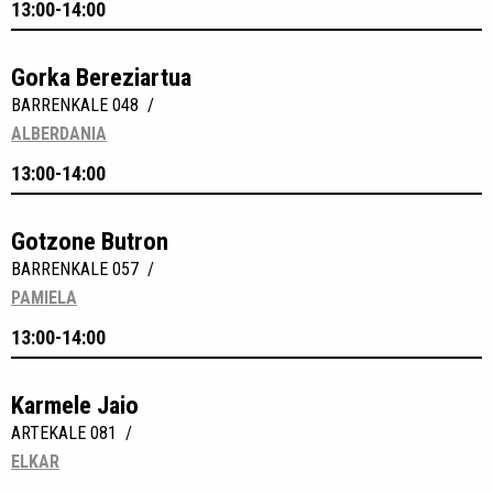
13:00-14:00
Gorka Bereziartua
BARRENKALE 048 /
ALBERDANIA
13:00-14:00
Gotzone Butron
BARRENKALE 057 /
PAMIELA
13:00-14:00
Karmele Jaio
ARTEKALE 081 /
ELKAR