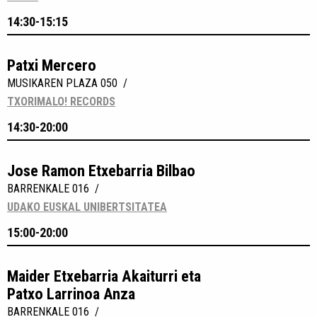
14:30-15:15
Patxi Mercero
MUSIKAREN PLAZA 050 /
TXORIMALO! RECORDS
14:30-20:00
Jose Ramon Etxebarria Bilbao
BARRENKALE 016 /
UDAKO EUSKAL UNIBERTSITATEA
15:00-20:00
Maider Etxebarria Akaiturri eta
Patxo Larrinoa Anza
BARRENKALE 016 /