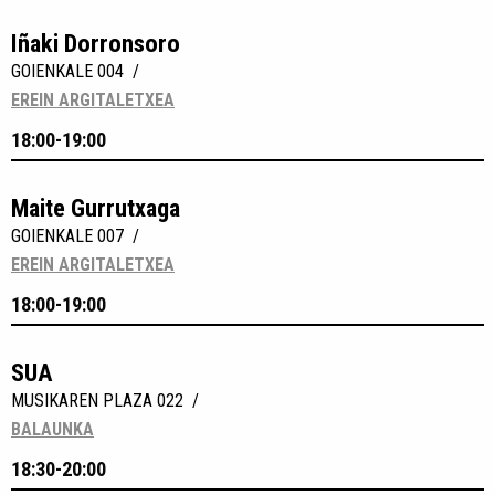
Iñaki Dorronsoro
GOIENKALE 004 /
EREIN ARGITALETXEA
18:00-19:00
Maite Gurrutxaga
GOIENKALE 007 /
EREIN ARGITALETXEA
18:00-19:00
SUA
MUSIKAREN PLAZA 022 /
BALAUNKA
18:30-20:00