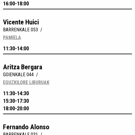
16:00-18:00
Vicente Huici
BARRENKALE 053 /
PAMIELA
11:30-14:00
Aritza Bergara
GOIENKALE 044 /
EGUZKILORE LIBURUAK
11:30-14:30
15:30-17:30
18:00-20:00
Fernando Alonso
BARRENKALE 031 /