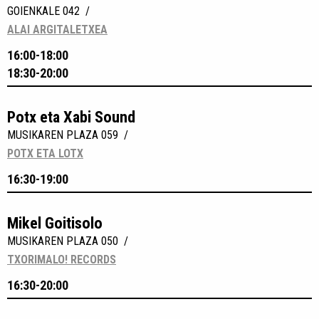
GOIENKALE 042 /
ALAI ARGITALETXEA
16:00-18:00
18:30-20:00
Potx eta Xabi Sound
MUSIKAREN PLAZA 059 /
POTX ETA LOTX
16:30-19:00
Mikel Goitisolo
MUSIKAREN PLAZA 050 /
TXORIMALO! RECORDS
16:30-20:00