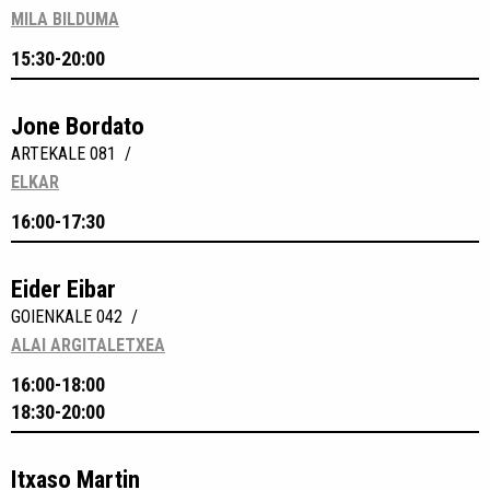
MILA BILDUMA
15:30-20:00
Jone Bordato
ARTEKALE 081 /
ELKAR
16:00-17:30
Eider Eibar
GOIENKALE 042 /
ALAI ARGITALETXEA
16:00-18:00
18:30-20:00
Itxaso Martin