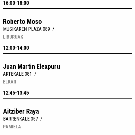
16:00-18:00
Roberto Moso
MUSIKAREN PLAZA 089 /
LIBURUAK
12:00-14:00
Juan Martin Elexpuru
ARTEKALE 081 /
ELKAR
12:45-13:45
Aitziber Raya
BARRENKALE 057 /
PAMIELA