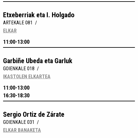
Etxeberriak eta I. Holgado
ARTEKALE 081 /
ELKAR
11:00-13:00
Garbiñe Ubeda eta Garluk
GOIENKALE 018 /
IKASTOLEN ELKARTEA
11:00-13:00
16:30-18:30
Sergio Ortiz de Zárate
GOIENKALE 031 /
ELKAR BANAKETA