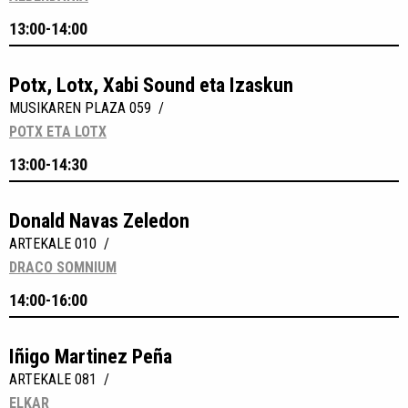
13:00-14:00
Potx, Lotx, Xabi Sound eta Izaskun
MUSIKAREN PLAZA 059 /
POTX ETA LOTX
13:00-14:30
Donald Navas Zeledon
ARTEKALE 010 /
DRACO SOMNIUM
14:00-16:00
Iñigo Martinez Peña
ARTEKALE 081 /
ELKAR