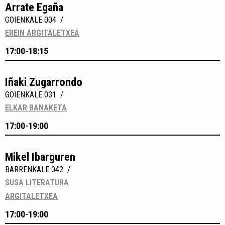
Arrate Egaña
GOIENKALE 004 /
EREIN ARGITALETXEA
17:00-18:15
Iñaki Zugarrondo
GOIENKALE 031 /
ELKAR BANAKETA
17:00-19:00
Mikel Ibarguren
BARRENKALE 042 /
SUSA LITERATURA
ARGITALETXEA
17:00-19:00