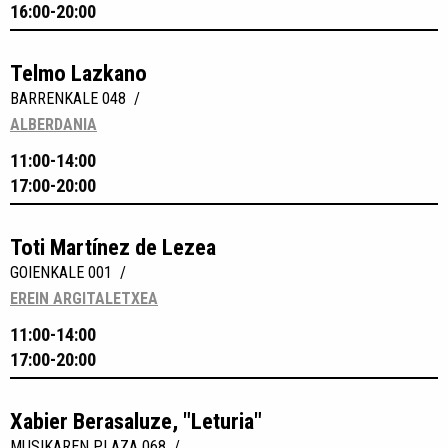
16:00-20:00
Telmo Lazkano
BARRENKALE 048 /
ALBERDANIA
11:00-14:00
17:00-20:00
Toti Martínez de Lezea
GOIENKALE 001 /
EREIN ARGITALETXEA
11:00-14:00
17:00-20:00
Xabier Berasaluze, "Leturia"
MUSIKAREN PLAZA 068 /