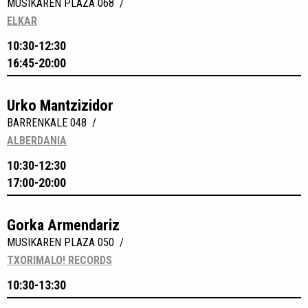
MUSIKAREN PLAZA 068 /
ELKAR
10:30-12:30
16:45-20:00
Urko Mantzizidor
BARRENKALE 048 /
ALBERDANIA
10:30-12:30
17:00-20:00
Gorka Armendariz
MUSIKAREN PLAZA 050 /
TXORIMALO! RECORDS
10:30-13:30