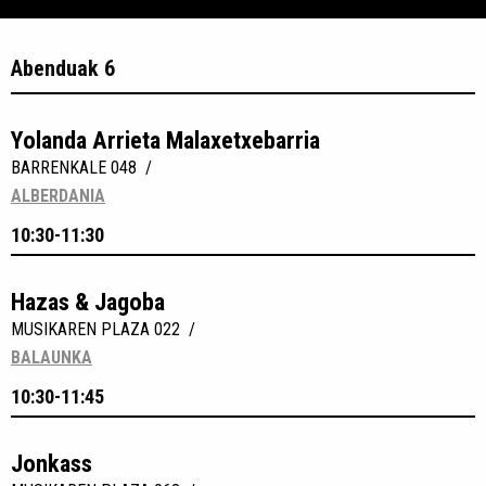
Abenduak 6
Yolanda Arrieta Malaxetxebarria
BARRENKALE 048 /
ALBERDANIA
10:30-11:30
Hazas & Jagoba
MUSIKAREN PLAZA 022 /
BALAUNKA
10:30-11:45
Jonkass