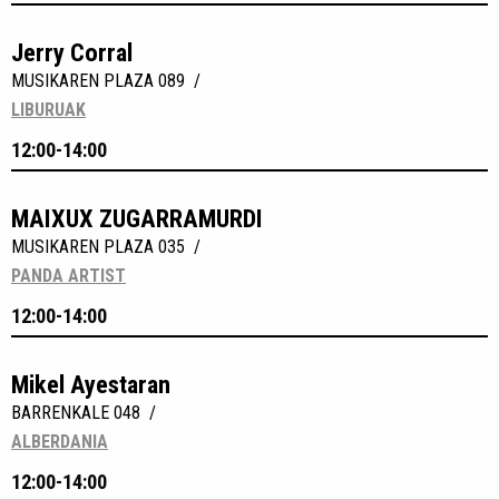
Jerry Corral
MUSIKAREN PLAZA 089 /
LIBURUAK
12:00-14:00
MAIXUX ZUGARRAMURDI
MUSIKAREN PLAZA 035 /
PANDA ARTIST
12:00-14:00
Mikel Ayestaran
BARRENKALE 048 /
ALBERDANIA
12:00-14:00