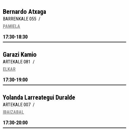
Bernardo Atxaga
BARRENKALE 055 /
PAMIELA
17:30-18:30
Garazi Kamio
ARTEKALE 081 /
ELKAR
17:30-19:00
Yolanda Larreategui Duralde
ARTEKALE 007 /
IBAIZABAL
17:30-20:00