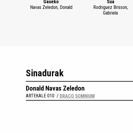
Gaueko
Sua
Navas Zeledon, Donald
Rodriguez Brisson,
Gabriela
Sinadurak
Donald Navas Zeledon
ARTEKALE 010 /
DRACO SOMNIUM