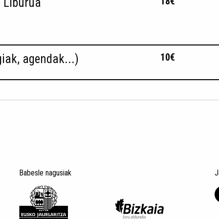
18€
 Liburua
10€
iak, agendak...)
Babesle nagusiak
J