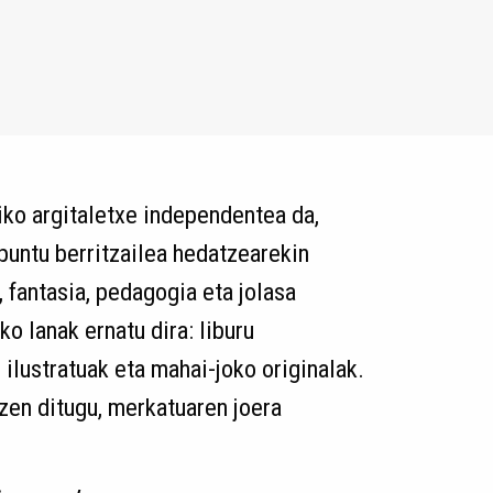
ko argitaletxe independentea da,
puntu berritzailea hedatzearekin
 fantasia, pedagogia eta jolasa
ko lanak ernatu dira: liburu
i ilustratuak eta mahai-joko originalak.
tzen ditugu, merkatuaren joera