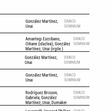
González Martínez,
DRACO
Unai
SOMNIUM
Amantegi Escribano,
DRACO
Oihane (idazlea); González
SOMNIUM
Martínez, Unai (irgile.)
González Martínez,
DRACO
Unai
SOMNIUM
González Martínez,
DRACO
Unai
SOMNIUM
Rodríguez Brisson,
DRACO
Gabriela; González
SOMNIUM
Martínez, Unai; Dumaker