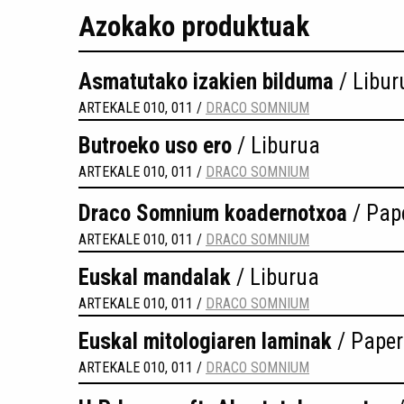
Azokako produktuak
Asmatutako izakien bilduma
/ Libur
ARTEKALE 010, 011 /
DRACO SOMNIUM
Butroeko uso ero
/ Liburua
ARTEKALE 010, 011 /
DRACO SOMNIUM
Draco Somnium koadernotxoa
/ Pape
ARTEKALE 010, 011 /
DRACO SOMNIUM
Euskal mandalak
/ Liburua
ARTEKALE 010, 011 /
DRACO SOMNIUM
Euskal mitologiaren laminak
/ Paper
ARTEKALE 010, 011 /
DRACO SOMNIUM