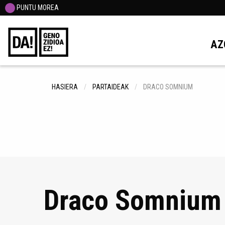
PUNTU MOREA
AZ
HASIERA
PARTAIDEAK
DRACO SOMNIUM
Draco Somnium