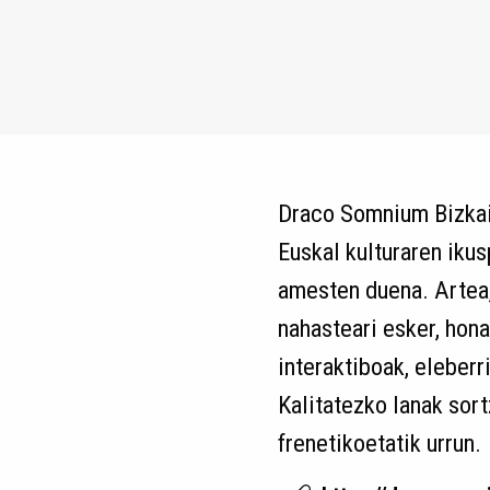
Draco Somnium Bizkai
Euskal kulturaren ikus
amesten duena. Artea,
nahasteari esker, hona
interaktiboak, eleberr
Kalitatezko lanak sor
frenetikoetatik urrun.