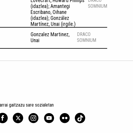
Lovecraft, Howard Phillips
DRACO
(idazlea); Amantegi
SOMNIUM
Escribano, Oihane
(idazlea); González
Martínez, Unai (irgile.)
Gonzalez Martinez,
DRACO
Unai
SOMNIUM
arrai gaitzazu sare sozialetan