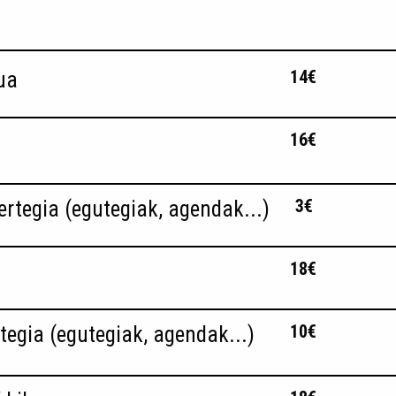
14€
ua
16€
3€
rtegia (egutegiak, agendak...)
18€
10€
tegia (egutegiak, agendak...)