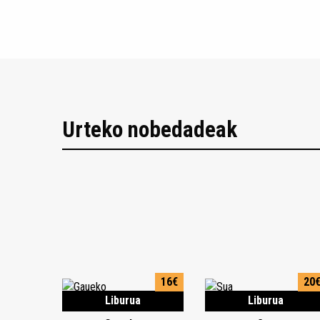
Urteko nobedadeak
16€
20
Liburua
Liburua