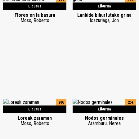
Liburua
Liburua
Flores en la basura
Lanbide bihurtutako grina
Moso, Roberto
Icazuriaga, Jon
20€
25€
Liburua
Liburua
Loreak zaraman
Nodos germinales
Moso, Roberto
Aramburu, Nerea