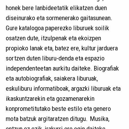
honek bere lanbideetatik elikatzen duen
diseinurako eta sormenerako gaitasunean.
Gure katalogoa paperezko liburuek soilik
osatzen dute, itzulpenak eta ekoizpen
propioko lanak eta, batez ere, kultur jarduera
sortzen duten liburu-denda eta espazio
independenteetan aurkitu daiteke. Biografiak
eta autobiografiak, saiakera liburuak,
eskuliburu informatiboak, argazki liburuak eta
ikaskuntzarekin eta gozamenarekin
konprometitutako beste estilo eta genero
mota batzuk argitaratzen ditugu. Musika,
entzun ez ezik, irakurri ere egin daiteke.