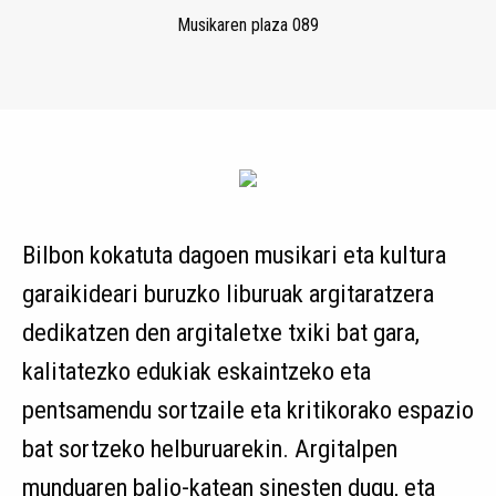
Musikaren plaza 089
Bilbon kokatuta dagoen musikari eta kultura
garaikideari buruzko liburuak argitaratzera
dedikatzen den argitaletxe txiki bat gara,
kalitatezko edukiak eskaintzeko eta
pentsamendu sortzaile eta kritikorako espazio
bat sortzeko helburuarekin. Argitalpen
munduaren balio-katean sinesten dugu, eta