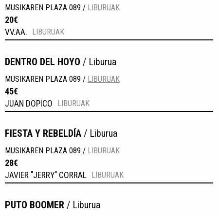
MUSIKAREN PLAZA 089 /
LIBURUAK
20€
VV.AA.
LIBURUAK
DENTRO DEL HOYO
/ Liburua
MUSIKAREN PLAZA 089 /
LIBURUAK
45€
JUAN DOPICO
LIBURUAK
FIESTA Y REBELDÍA
/ Liburua
MUSIKAREN PLAZA 089 /
LIBURUAK
28€
JAVIER "JERRY" CORRAL
LIBURUAK
PUTO BOOMER
/ Liburua