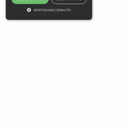
XEHETASUNAK ERAKUTSI
Lege oharra
Datu Pertsonalak
Pribatasun politika
Kontratazio Baldintza Orokorrak
Cookien Erabilera
MEG