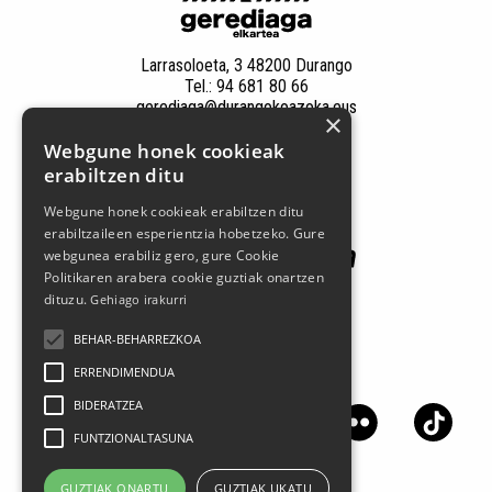
Larrasoloeta, 3 48200 Durango
Tel.: 94 681 80 66
gerediaga@durangokoazoka.eus
×
Webgune honek cookieak
Babesle nagusiak
erabiltzen ditu
Webgune honek cookieak erabiltzen ditu
erabiltzaileen esperientzia hobetzeko. Gure
webgunea erabiliz gero, gure Cookie
Politikaren arabera cookie guztiak onartzen
dituzu.
Gehiago irakurri
BEHAR-BEHARREZKOA
ERRENDIMENDUA
Jarrai gaitzazu sare sozialetan
BIDERATZEA
FUNTZIONALTASUNA
GUZTIAK ONARTU
GUZTIAK UKATU