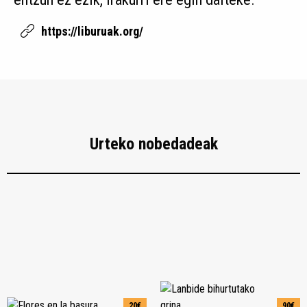
https://liburuak.org/
Urteko nobedadeak
20€
90€