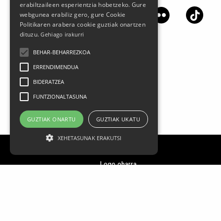
erabiltzaileen esperientzia hobetzeko. Gure
webgunea erabiliz gero, gure Cookie
Politikaren arabera cookie guztiak onartzen
dituzu.
Gehiago irakurri
BEHAR-BEHARREZKOA
ERRENDIMENDUA
BIDERATZEA
FUNTZIONALTASUNA
GUZTIAK ONARTU
GUZTIAK UKATU
XEHETASUNAK ERAKUTSI
Lege oharra
Datu Pertsonalak
Pribatasun politika
Kontratazio Baldintza Orokorrak
Cookien Erabilera