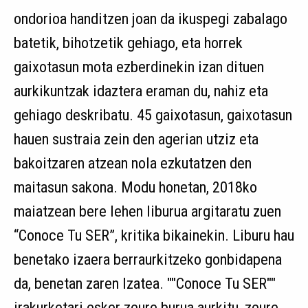
ondorioa handitzen joan da ikuspegi zabalago
batetik, bihotzetik gehiago, eta horrek
gaixotasun mota ezberdinekin izan dituen
aurkikuntzak idaztera eraman du, nahiz eta
gehiago deskribatu. 45 gaixotasun, gaixotasun
hauen sustraia zein den agerian utziz eta
bakoitzaren atzean nola ezkutatzen den
maitasun sakona. Modu honetan, 2018ko
maiatzean bere lehen liburua argitaratu zuen
“Conoce Tu SER”, kritika bikainekin. Liburu hau
benetako izaera berraurkitzeko gonbidapena
da, benetan zaren Izatea. ""Conoce Tu SER""
irakurketari esker zeure burua aurkitu, zeure