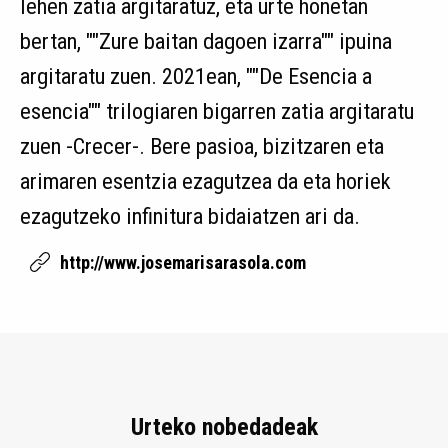
lehen zatia argitaratuz, eta urte honetan
bertan, ""Zure baitan dagoen izarra"" ipuina
argitaratu zuen. 2021ean, ""De Esencia a
esencia"" trilogiaren bigarren zatia argitaratu
zuen -Crecer-. Bere pasioa, bizitzaren eta
arimaren esentzia ezagutzea da eta horiek
ezagutzeko infinitura bidaiatzen ari da.
http://www.josemarisarasola.com
Urteko nobedadeak