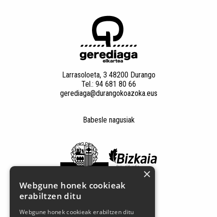
Larrasoloeta, 3 48200 Durango
Tel.: 94 681 80 66
gerediaga@durangokoazoka.eus
Babesle nagusiak
×
Webgune honek cookieak
erabiltzen ditu
Jarrai gaitzazu sare sozialetan
Webgune honek cookieak erabiltzen ditu