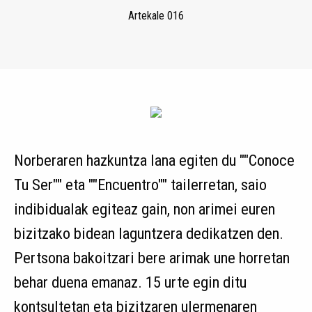
Artekale 016
Norberaren hazkuntza lana egiten du ""Conoce
Tu Ser"" eta ""Encuentro"" tailerretan, saio
indibidualak egiteaz gain, non arimei euren
bizitzako bidean laguntzera dedikatzen den.
Pertsona bakoitzari bere arimak une horretan
behar duena emanaz. 15 urte egin ditu
kontsultetan eta bizitzaren ulermenaren