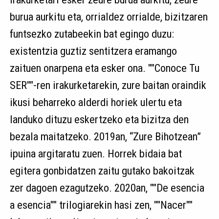
burua aurkitu eta, orrialdez orrialde, bizitzaren
funtsezko zutabeekin bat egingo duzu:
existentzia guztiz sentitzera eramango
zaituen onarpena eta esker ona. ""Conoce Tu
SER""-ren irakurketarekin, zure baitan oraindik
ikusi beharreko alderdi horiek ulertu eta
landuko dituzu eskertzeko eta bizitza den
bezala maitatzeko. 2019an, “Zure Bihotzean”
ipuina argitaratu zuen. Horrek bidaia bat
egitera gonbidatzen zaitu gutako bakoitzak
zer dagoen ezagutzeko. 2020an, ""De esencia
a esencia"" trilogiarekin hasi zen, ""Nacer""