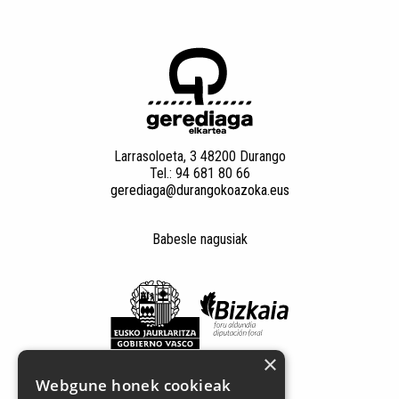
Larrasoloeta, 3 48200 Durango
Tel.: 94 681 80 66
gerediaga@durangokoazoka.eus
Babesle nagusiak
×
Webgune honek cookieak