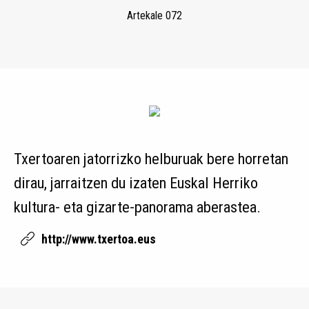
Artekale 072
Txertoaren jatorrizko helburuak bere horretan
dirau, jarraitzen du izaten Euskal Herriko
kultura- eta gizarte-panorama aberastea.
http://www.txertoa.eus