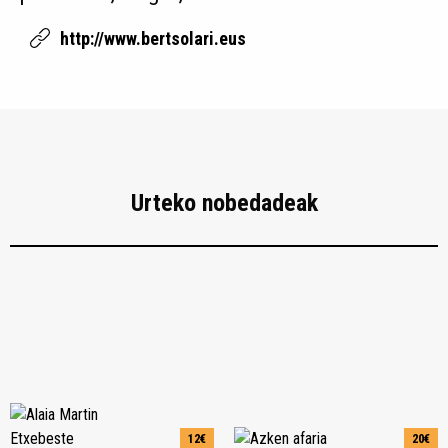
http://www.bertsolari.eus
Urteko nobedadeak
12€
20€