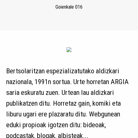
Goienkale 016
Bertsolaritzan espezializatutako aldizkari
nazionala, 1991n sortua. Urte horretan ARGIA
saria eskuratu zuen. Urtean lau aldizkari
publikatzen ditu. Horretaz gain, komiki eta
liburu ugari ere plazaratu ditu. Webgunean
eduki propioak igotzen ditu: bideoak,
podcastak, blogak, albisteak...