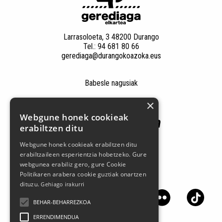
Larrasoloeta, 3 48200 Durango
Tel.: 94 681 80 66
gerediaga@durangokoazoka.eus
Babesle nagusiak
×
Webgune honek cookieak
erabiltzen ditu
Webgune honek cookieak erabiltzen ditu
erabiltzaileen esperientzia hobetzeko. Gure
webgunea erabiliz gero, gure Cookie
Politikaren arabera cookie guztiak onartzen
Jarrai gaitzazu sare sozialetan
dituzu.
Gehiago irakurri
BEHAR-BEHARREZKOA
ERRENDIMENDUA