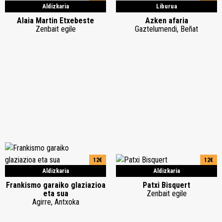
Aldizkaria
Liburua
Alaia Martin Etxebeste
Azken afaria
Zenbait egile
Gaztelumendi, Beñat
12€
12€
Aldizkaria
Aldizkaria
Frankismo garaiko glaziazioa
Patxi Bisquert
eta sua
Zenbait egile
Agirre, Antxoka