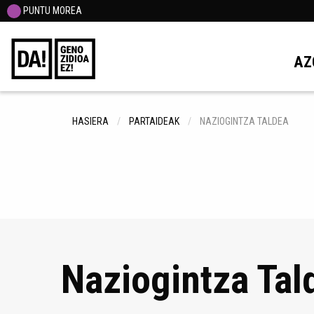
PUNTU MOREA
AZ
HASIERA
PARTAIDEAK
NAZIOGINTZA TALDEA
Naziogintza Tal