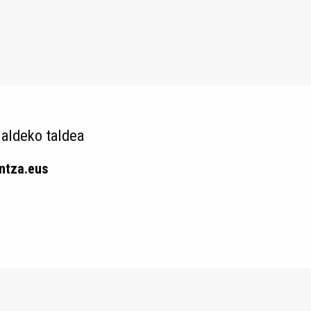
 aldeko taldea
intza.eus