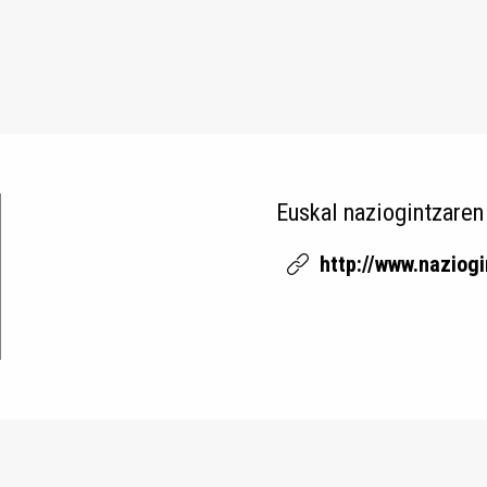
Euskal naziogintzaren
http://www.naziog