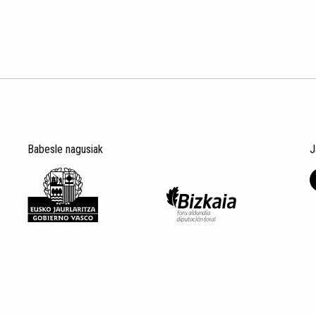
Babesle nagusiak
J