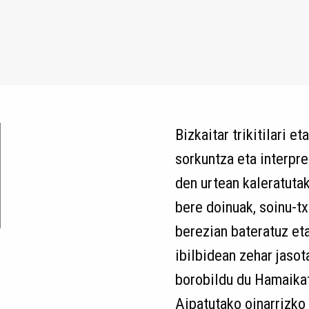
Bizkaitar trikitilari e
sorkuntza eta interpre
den urtean kaleratutak
bere doinuak, soinu-tx
berezian bateratuz eta
ibilbidean zehar jaso
borobildu du Hamaikat
Aipatutako oinarrizko 