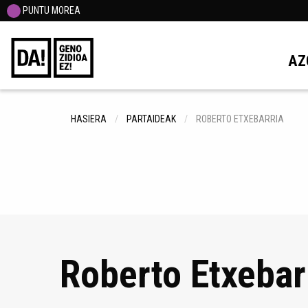
PUNTU MOREA
AZ
HASIERA
PARTAIDEAK
ROBERTO ETXEBARRIA
Roberto Etxebar