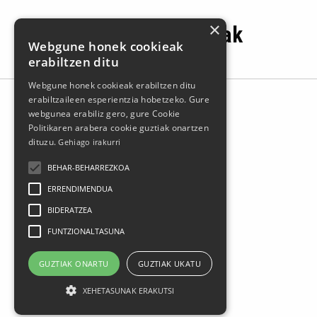
×
Azokako produktuak
Webgune honek cookieak
erabiltzen ditu
Webgune honek cookieak erabiltzen ditu
erabiltzaileen esperientzia hobetzeko. Gure
webgunea erabiliz gero, gure Cookie
Politikaren arabera cookie guztiak onartzen
dituzu.
Gehiago irakurri
BEHAR-BEHARREZKOA
ERRENDIMENDUA
BIDERATZEA
Larrasoloeta, 3 48200 Durango
FUNTZIONALTASUNA
Tel.: 94 681 80 66
gerediaga@durangokoazoka.eus
GUZTIAK ONARTU
GUZTIAK UKATU
XEHETASUNAK ERAKUTSI