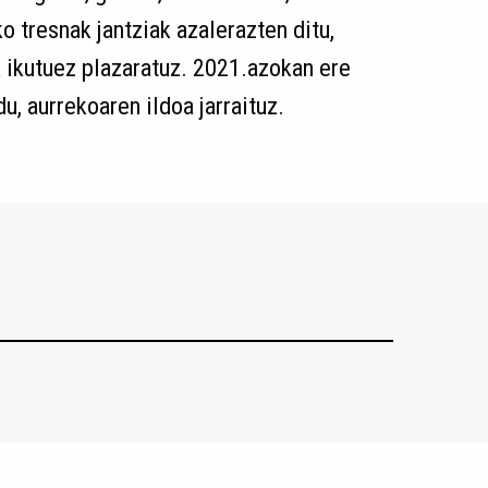
 tresnak jantziak azalerazten ditu,
k ikutuez plazaratuz. 2021.azokan ere
u, aurrekoaren ildoa jarraituz.