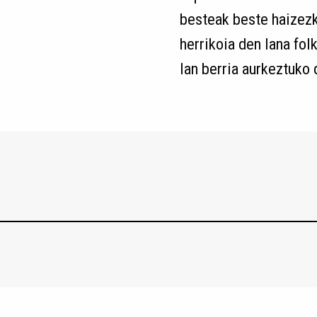
besteak beste haizezko
herrikoia den lana fol
lan berria aurkeztuko d