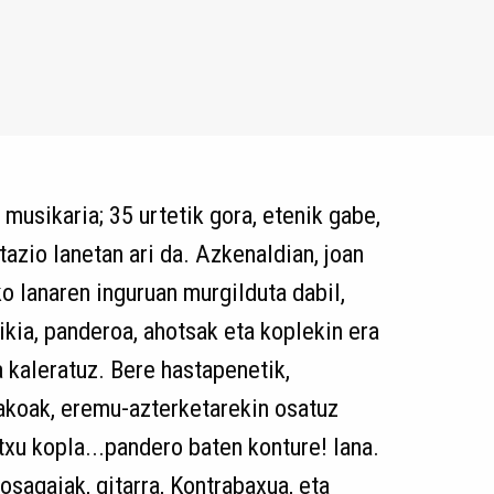
ta musikaria; 35 urtetik gora, etenik gabe,
tazio lanetan ari da. Azkenaldian, joan
o lanaren inguruan murgilduta dabil,
ikia, panderoa, ahotsak eta koplekin era
 kaleratuz. Bere hastapenetik,
takoak, eremu-azterketarekin osatuz
xu kopla...pandero baten konture! lana.
osagaiak, gitarra, Kontrabaxua, eta